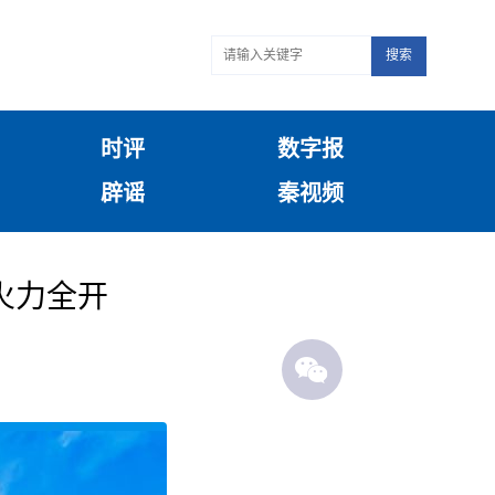
搜索
时评
数字报
辟谣
秦视频
火力全开