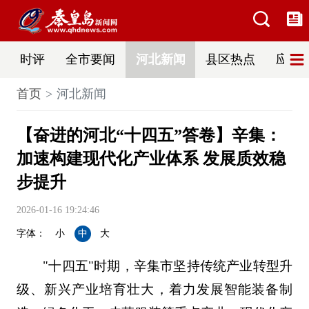
时评
全市要闻
河北新闻
县区热点
应急
首页
河北新闻
【奋进的河北“十四五”答卷】辛集：
加速构建现代化产业体系 发展质效稳
步提升
2026-01-16 19:24:46
字体：
小
中
大
"十四五"时期，辛集市坚持传统产业转型升
级、新兴产业培育壮大，着力发展智能装备制