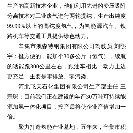
生产的高新技术企业，他们利用先进的变压吸附
分离技术对工业废气进行两轮提纯，生产出纯度
99.99%以上的高纯度氢气，为氢能源汽车、铁
路机车等交通工具提供绿色动力。
辛集市澳森特钢集团有限公司驾驶员 刘熙
宇：挺方便的，能加个30多公斤（氢气），续航
的话能跑300公里左右，跟油车相比，动力上边
更充足，主要是零排放、零污染。
河北飞天石化集团有限公司生产部主任 王
宗琛：目前我们正在建设的年产30万吨可持续能
源加氢一体化项目，投产后将使企业产值增加一
倍。
聚力打造氢能产业基地，五年来，辛集市积