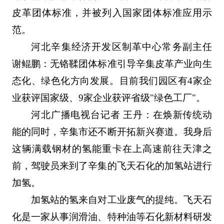
皮革团体标准，并被列入国家团体标准应用示
范。
河北辛集经济开发区制革中心常务副主任
谢鲲鹏：无铬鞣团体标准引导辛集皮革产业向生
态化、绿色化方向发展。目前我们园区有4家企
业获评国家级、9家企业获评省级"绿色工厂"。
河北广播电视台记者 王丹：在焕新传统动
能的同时，辛集市还不断开拓新兴赛道。我身后
这辆满载钢材的氢能重卡在上高速前往天津之
前，驾驶员来到了辛集的飞天石化的加氢站进行
加氢。
加氢站的氢来自对工业废气的提纯。飞天石
化是一家从事润滑油、特种油等石化新材料研发