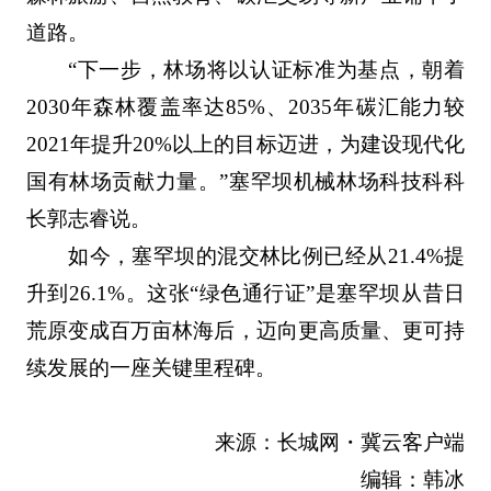
道路。
“下一步，林场将以认证标准为基点，朝着
2030年森林覆盖率达85%、2035年碳汇能力较
2021年提升20%以上的目标迈进，为建设现代化
国有林场贡献力量。”塞罕坝机械林场科技科科
长郭志睿说。
如今，塞罕坝的混交林比例已经从21.4%提
升到26.1%。这张“绿色通行证”是塞罕坝从昔日
荒原变成百万亩林海后，迈向更高质量、更可持
续发展的一座关键里程碑。
来源：长城网・冀云客户端
编辑：韩冰