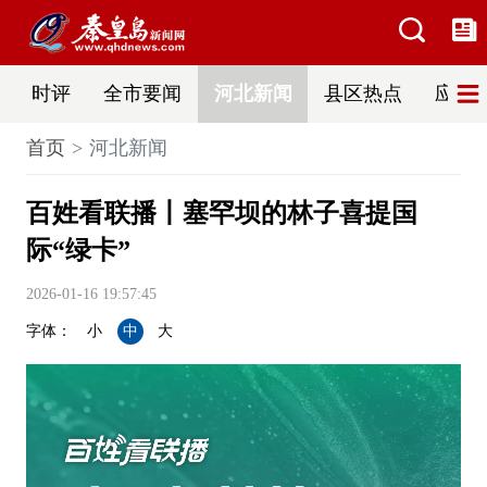
时评
全市要闻
河北新闻
县区热点
应急
首页
河北新闻
百姓看联播丨塞罕坝的林子喜提国
际“绿卡”
2026-01-16 19:57:45
字体：
小
中
大