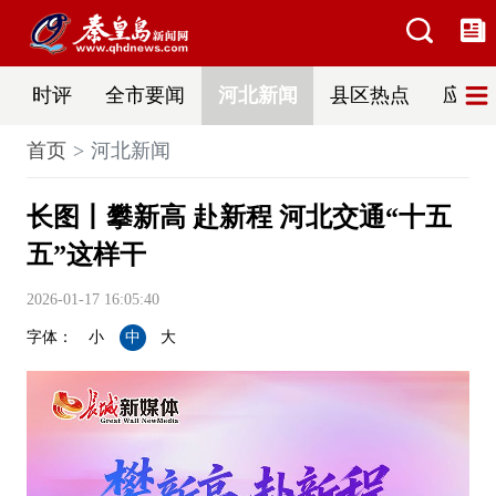
时评
全市要闻
河北新闻
县区热点
应急
首页
河北新闻
长图丨攀新高 赴新程 河北交通“十五
五”这样干
2026-01-17 16:05:40
字体：
小
中
大