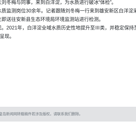
刘冬梅与同事，来到白洋淀，为水质进行破冰“体检”。
质监测岗位30余年。记者跟随刘冬梅一行来到雄安新区白洋淀
立即送往安新县生态环境局环境监测站进行检测。
。2021年，白洋淀全域水质历史性地提升至Ⅲ类，并稳定保持至
然呈现。
皇岛新闻网转载稿件若涉及版权，请联系我们删除。