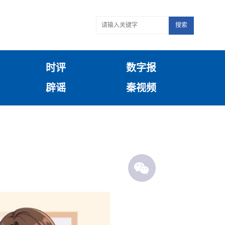
搜索
时评
数字报
辟谣
秦视频