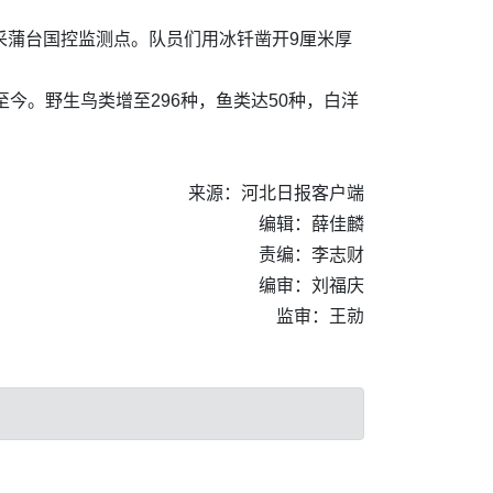
采蒲台国控监测点。队员们用冰钎凿开9厘米厚
今。野生鸟类增至296种，鱼类达50种，白洋
来源：河北日报客户端
编辑：薛佳麟
责编：李志财
编审：刘福庆
监审：王勍