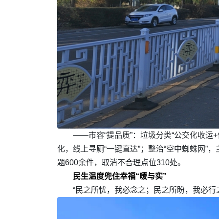
——市容“提品质”：垃圾分类“公交化收运+
化，线上寻厕“一键直达”；整治“空中蜘蛛网”
题600余件，取消不合理点位310处。
民生温度兜住幸福“暖与实”
“民之所忧，我必念之；民之所盼，我必行之