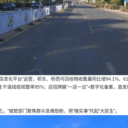
信息化平台”运营，桥东、桥西可回收物收集量同比增94.1%、6
，主干道线缆规整率95%；店招牌匾“一店一议”+数字化备案，
。”城管部门聚焦群众急难愁盼，用“微实事”托起“大民生”。