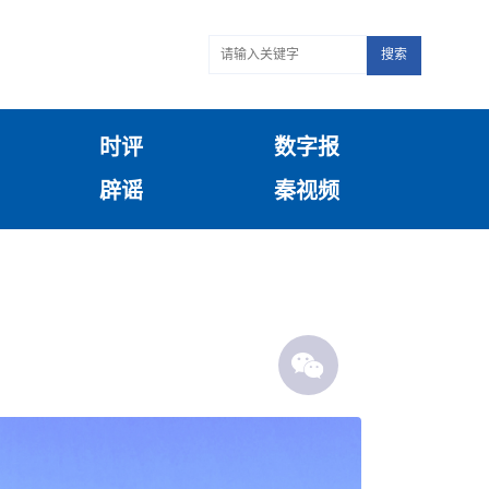
搜索
时评
数字报
辟谣
秦视频