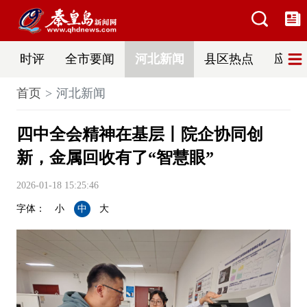
时评
全市要闻
河北新闻
县区热点
应急
首页
河北新闻
四中全会精神在基层丨院企协同创
新，金属回收有了“智慧眼”
2026-01-18 15:25:46
字体：
小
中
大