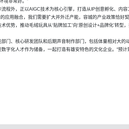
环境非常好。”
流程外，正以AIGC技术为核心引擎，打造从IP创意孵化、内
务中的应用融合，我们需要扩大并外迁产能，容城的产业政策恰好
技术优势，推动毛绒玩具从‘贴牌加工’向‘原创设计+品牌化’转
能部门、核心研发团队和后期声音制作部门，包括体量相对大的
型数字化人才作为储备，一起打造有雄安特色的文化企业。“预计