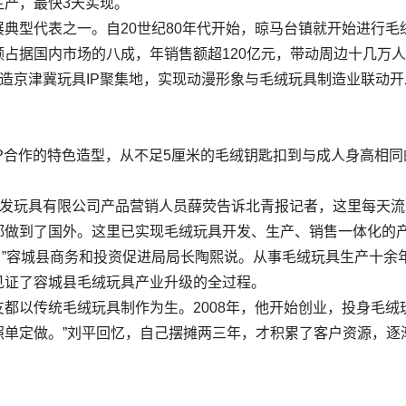
生产，最快3天实现。
典型代表之一。自20世纪80年代开始，晾马台镇就开始进行
占据国内市场的八成，年销售额超120亿元，带动周边十几万
造京津冀玩具IP聚集地，实现动漫形象与毛绒玩具制造业联动开发
P合作的特色造型，从不足5厘米的毛绒钥匙扣到与成人身高相
海发玩具有限公司产品营销人员薛荧告诉北青报记者，这里每天
都做到了国外。这里已实现毛绒玩具开发、生产、销售一体化的
家。”容城县商务和投资促进局局长陶熙说。从事毛绒玩具生产十
见证了容城县毛绒玩具产业升级的全过程。
都以传统毛绒玩具制作为生。2008年，他开始创业，投身毛绒
照单定做。”刘平回忆，自己摆摊两三年，才积累了客户资源，逐