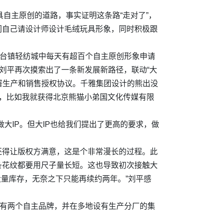
自主原创的道路，事实证明这条路“走对了”，
们自己请设计师设计毛绒玩具形象，同时积极跟
马台镇轻纺城中每天有超百个自主原创形象申请
，刘平再次摸索出了一条新发展新路径，联动“大
P签署生产和销售授权协议。千雅集团设计的熊出没
足，比如我就获得北京熊猫小弟国文化传媒有限
大IP。但大IP也给我们提出了更高的要求，做
还得让版权方满意，这是个非常漫长的过程。此
条花纹都要用尺子量长短。这也导致初次接触大
大量库存，无奈之下只能再续约两年。”刘平感
拥有两个自主品牌，并在多地设有生产分厂的集