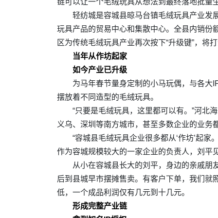
链可以让一个毛绒玩具从想法到最终落地批量
轻纺城是容城县晾马台镇毛绒玩具产业发展
玩具产品的贸易中心和集散中心。全县内销份额
区为传统毛绒玩具产业再次按下“升级键”，将打
当年从作坊起家
如今产业已升级
为马年春节量身定制的小马玩偶，与各大I
摆放着不同造型的毛绒玩具。
“只要是毛绒玩具，这里都可以有。”河北
义乌、深圳等南方城市，甚至多数企业的业务
“容城县毛绒玩具企业很多都从‘作坊’起
作为容城规模较大的一家企业的负责人，刘平
从小在容城县长大的刘平，身边的亲戚朋友
后到县城早市摆摊售卖。有客户下单，我们就
低，一个成品利润仅有几元到十几元。
形成完整产业链