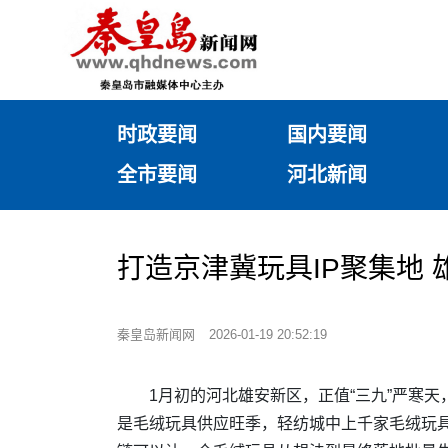
时政要闻
国内要闻
全市要闻
河北新闻
打造京津冀玩具IP聚集地 
秦皇岛新闻网
2026-01-19 20:52:19
1月初的河北雄安新区，正值“三九”严寒
是毛绒玩具供应旺季，轻纺城中上千家毛绒玩