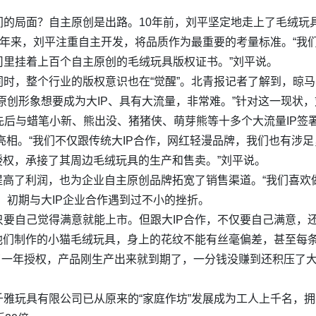
的局面？自主原创是出路。10年前，刘平坚定地走上了毛绒玩具
十年来，刘平注重自主开发，将品质作为最重要的考量标准。“我
里挂着上百个自主原创的毛绒玩具版权证书。”刘平说。
时，整个行业的版权意识也在“觉醒”。北青报记者了解到，晾
原创形象想要成为大IP、具有大流量，非常难。”针对这一现状
”品牌，先后与蜡笔小新、熊出没、猪猪侠、萌芽熊等十多个大流量I
上亮相。“我们不仅跟传统大IP合作，网红轻漫品牌，我们也有涉
授权，承接了其周边毛绒玩具的生产和售卖。”刘平说。
提高了利润，也为企业自主原创品牌拓宽了销售渠道。“我们喜欢做
，初期与大IP企业合作遇到过不小的挫折。
只要自己觉得满意就能上市。但跟大IP合作，不仅要自己满意，
他们制作的小猫毛绒玩具，身上的花纹不能有丝毫偏差，甚至每
签了一年授权，产品刚生产出来就到期了，一分钱没赚到还积压了
雅玩具有限公司已从原来的“家庭作坊”发展成为工人上千名，