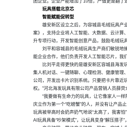
团企业。企业产能增加了10倍，产值更是翻了近
玩具搭载北京芯
智能赋能促转型
雄安新区设立之后，为容城县毛绒玩具产业
案》，支持企业将人工智能、大数据、云计算、
升专项行动，开发智能创意产品，鼓励毛绒玩
刘平和容城县的毛绒玩具生产商们敏锐地捕捉
能企业合作，他们负责开发人工智能芯片，我们
比刘平走得更快的是雄安新区容城县海发玩具
集人机对话、一键随聊、心理检测、健康管理、
公司，开发出卡片识别系统。只要把卡片靠近玩
权。”河北海发玩具有限公司产品营销人员薛荧
“我要做有生命力的玩具，让它像家人一样
庆立作为第一个“吃螃蟹”的人，并没有让产品止步在
玩具被举高时会奶声奶气地说“太高了，我害怕”
AI玩具具备“吵架模式”，让玩具变身“解压搭