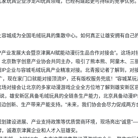
家玩具企业涉足AI玩具领域，已经构建起更可持续的竞争优势。
容城成为全国毛绒玩具的集散中心。如何真正让雄安拥有自己的大“
容城IP产业发展大会暨京津冀AI赋能动漫衍生品合作对接会”。这
北京数字创意产业协会共同主办，吸引了熊本熊、阿童木、三丽鸥
IP企业与容城毛绒玩具产业精准对接。北青报记者了解到，对接
上广，现在家门口就能对接顶流IP，还有版权服务兜底！”容城某
这场对接会让北京的多家动漫游戏企业全方位地了解到雄安新区容
刚说，雄安新区具备毛绒玩具的全链条生产能力，北京具备动漫I
周边创新、生产带来产能支持。“未来，我们协会会尽力促成两方
划建设进展、产业支持政策等优质营商环境，现场亮出“诚意”
牌，诚邀京津冀企业和人才入驻雄安。