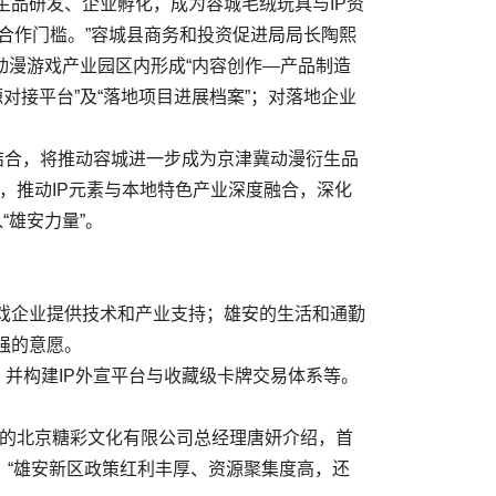
衍生品研发、企业孵化，成为容城毛绒玩具与IP资
合作门槛。”容城县商务和投资促进局局长陶熙
动漫游戏产业园区内形成“内容创作—产品制造
对接平台”及“落地项目进展档案”；对落地企业
结合，将推动容城进一步成为京津冀动漫衍生品
，推动IP元素与本地特色产业深度融合，深化
“雄安力量”。
戏企业提供技术和产业支持；雄安的生活和通勤
强的意愿。
并构建IP外宣平台与收藏级卡牌交易体系等。
区的北京糖彩文化有限公司总经理唐妍介绍，首
。“雄安新区政策红利丰厚、资源聚集度高，还