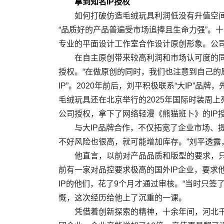
拿到知名IP授权
如何打破仿造毛绒玩具利润低没有升值空间
“品质好的产品普遍受市场追捧且生命力强”。
专业的平面设计工作室合作设计原创形象。公司
在自主原创带来较高利润和市场认可度的同
授权。“在做原创的同时，我们也注意到自己的
IP”。2020年前后，刘平积极联系“大IP
毛绒玩具还在北京举行的2025年国际时装周
公司授权，拿下了网络轻漫《熊猫班卜》的IP
与大IP品牌合作，不仅拓宽了企业市场、
不好风险也很高，就可能增加库存。”刘平透露
他直言，以前对产品品质和版型的要求，
前有一家对品控要求极高的国外IP企业，要求
IP的他们，花了9个月才通过审核。“当时只
慨，这次经历给他上了沉重的一课。
凭借着创新探索的精神，十余年间，河北千