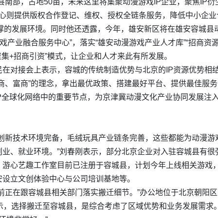
南部，占地50亩，未来这里将集聚动漫游戏IP企业，聚焦IP
中心则提供版权合作登记、维权、授权全链条服务，降低中小企业
支撑的发展环境。同时他还透露，今年，雄安新区将在雄安容城县
戏产业融合服务中心”，落实“雄安动漫游戏产业人才库”“招商资源
聚集+招商引资”模式，让企业和人才来此有所发展。
民在对接会上表示，容城的传统制造优势与北京的IP资源优势相
商、富商”的理念，拿出最优政策、搭建最好平台、提供最佳服务
P全球化网络中的重要节点，为京津冀动漫文化产业协同发展注入
技创新技术环境完备，毛绒玩具产业链条完善，这些都能为动漫游
创业、就业环境。”刘春刚表示，部分北京企业对入驻容城县有很
，游心艺趣工作室目前已注册于容城县，计划今年上线相关游戏，
安设立文创体验中心与公司培训基地等。
前正在跟容城县相关部门落实搬迁细节。”办公地位于北京朝阳
示，选择搬迁至容城县，是综合考虑了区域优势和业务发展需求