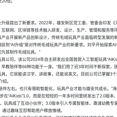
20倍。
升级提出了新要求。2022年，雄安新区党工委、管委会印发
互联网、区块链等技术融入研发、设计、生产、管理和服务等环
具产业开展新产品创新设计，传统毛绒玩具产业面临转型发展的
到“AI升级”是对传统毛绒玩具产业的新要求。刘平开始探索AI
为其制作毛绒玩具。”
公司，该公司2024年自主研发出全国首款人工智能玩具“AIKid
早教陪伴等66种功能于一身。“我们用了近3年时间不断探索，团
具，它就能读汉字、讲故事，还能说英文。目前公司已掌握3个
介绍。
陪伴左右。也只有借助智能化，玩具产业才能与雄安共成长。”
“AIKids”1.0，而是在短短的一年多时间里研发出了2.0版本、
，玩具成了互动小伙伴；3.0版本引入专属智能体，邀请幼教专
子”，通过趣味互怼帮助用户释放情绪。