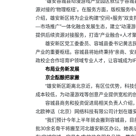
“雄安容城县动漫游戏产业园区就位于容城县
源对接的‘物理枢纽’。在服务方面，版权服务
介绍，雄安新区将为企业构建“空间+服务”双
—市场推广”一体化融合发展生态，建立“动漫游
提供后续资源对接服务，打造“产业融合+人才
雄安新区党工委委员、容城县委书记黄志
产业的重要枢纽。容城县将始终秉持“亲商、安
政校企合作培育IP领域专业人才，让容城成为I
布局业务新发展
京企酝酿把家搬
“雄安新区距离北京近，有区位优势，科
成本较低，为动漫游戏等创意产业提供宽松的
容城县商务和投资促进局相关负责人介绍
北欧神话（北京）网络科技有限公司计划在雄
“我们预计今年上半年就会搬到容城县，目
批30余名骨干将搬至河北雄安新区办公。她表