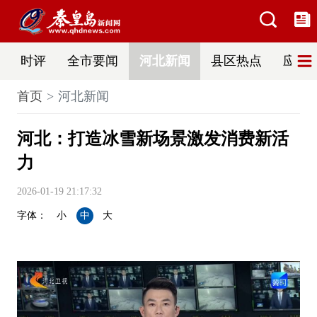
时评
全市要闻
河北新闻
县区热点
应急
首页
河北新闻
河北：打造冰雪新场景激发消费新活
力
2026-01-19 21:17:32
字体：
小
中
大