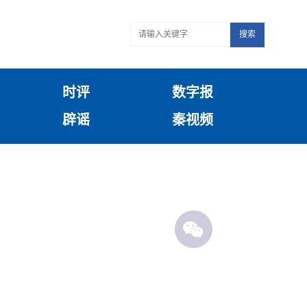
搜索
时评
数字报
辟谣
秦视频