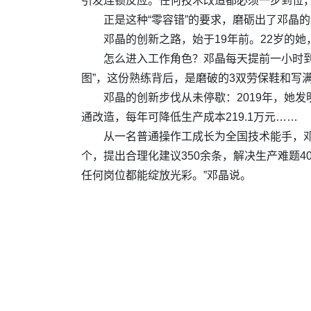
引发连锁反应。任何技术改造都必须一步到位
正是这种“零容错”的要求，磨砺出了邓晶
邓晶的创新之路，始于19年前。22岁的
怎么进入工作角色？邓晶每天提前一小时到
图”，这份熟练背后，是磨破的3双劳保鞋和写
邓晶的创新步伐从未停歇：2019年，她
通改造，每年可降低生产成本219.1万元……
从一名普通操作工成长为全国技术能手，邓
个，提出合理化建议350余条，解决生产难题
任何岗位都能绽放光彩。”邓晶说。