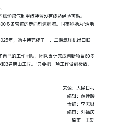
”
。
司的焦炉煤气制甲醇装置没有成熟经验可循。
00多条管道的走向刻进脑海。同事称她为“活地
025年，她主持完成了一、二期氧压机出口联
了自己的工作团队，团队累计完成创新项目60多
手和3名唐山工匠。“只要把一项工作做到极致，
来源：人民日报
编辑：薛佳麟
责编：李志财
编审：刘福庆
监审：王勍