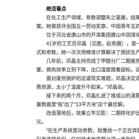
绝活看点
在化工生产领域，参数调整失之毫厘，结
案。她曾获评全国五一劳动奖章、中国青年五
位于河北省唐山市的开滦集团唐山中润煤
41岁的工艺员邓晶（见图，赵亮摄），是一
式和参数，她一次次用精准计算解决了困扰生产
几年前，邓晶主持完成了甲醇分厂二期废热
塞，换热效率立刻下降，出口温度跟着超标。
面对废热锅炉的这道现实难题，邓晶决定走
费资源，太小了温度升不起来。”邓晶说。
接下来的两个月，邓晶扎进了堆成山的演
量数据里“抠”出了“13平方米”这个最优解。
改造落地后，效果立竿见影：二期转化炉出口
元。
“在生产系统里动参数，就像给一个正在奔