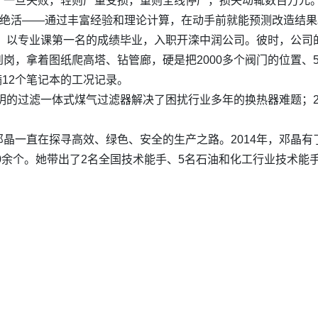
，一旦失败，轻则产量受损，重则全线停产，损失动辄数百万元。
的绝活——通过丰富经验和理论计算，在动手前就能预测改造结果
她，以专业课第一名的成绩毕业，入职开滦中润公司。彼时，公
岗，拿着图纸爬高塔、钻管廊，硬是把2000多个阀门的位置、5
满12个笔记本的工况记录。
发明的过滤一体式煤气过滤器解决了困扰行业多年的换热器难题；2
晶一直在探寻高效、绿色、安全的生产之路。2014年，邓晶有
40余个。她带出了2名全国技术能手、5名石油和化工行业技术能