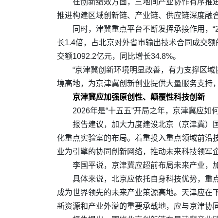
在创新绩效方面，三地间产业协作有序推进
推进构建区域创新链、产业链、供应链深度融合
同时，津冀重点平台不断发挥承接作用，“2+
长1.4倍，占北京对外省市输出技术合同成交额
交额1092.2亿元，同比增长34.8%。
“京津冀创新环境明显改善，有力支撑区域
境高地，为京津冀创新创业提供大量服务支持
京津冀应加强原创性、颠覆性科技创新
2026年是“十五五”开局之年，京津冀应
报告建议，加大力度建设北京（京津冀）
化重点实验室的布局。着重投入重点领域前沿技
业为引擎的协同创新网络，推动未来科技领军
李国平说，京津冀应超前布局未来产业，
具体来说，北京应依托自身科技优势，重
成为世界领先的未来产业策源高地。天津应在
新资源和产业外溢的重要承载地，应与京津协