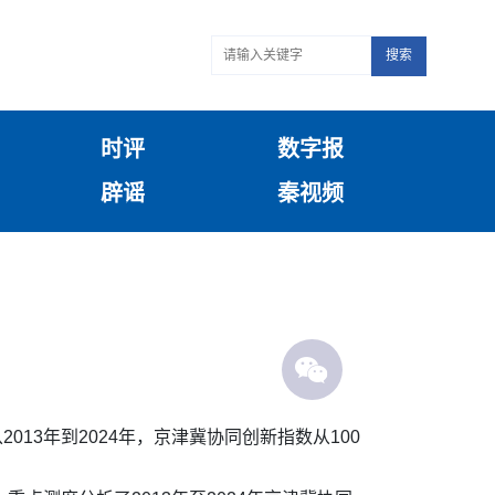
搜索
时评
数字报
辟谣
秦视频
13年到2024年，京津冀协同创新指数从100