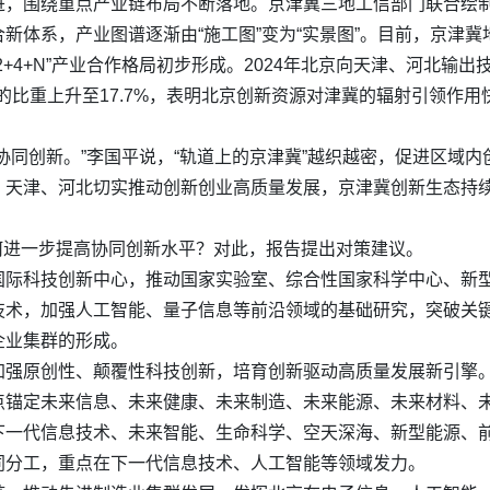
，围绕重点产业链布局不断落地。京津冀三地工信部门联合绘制
新体系，产业图谱逐渐由“施工图”变为“实景图”。目前，京津冀
4+N”产业合作格局初步形成。2024年北京向天津、河北输出技术
的比重上升至17.7%，表明北京创新资源对津冀的辐射引领作用
协同创新。”李国平说，“轨道上的京津冀”越织越密，促进区域
，天津、河北切实推动创新创业高质量发展，京津冀创新生态持
如何进一步提高协同创新水平？对此，报告提出对策建议。
国际科技创新中心，推动国家实验室、综合性国家科学中心、新
术，加强人工智能、量子信息等前沿领域的基础研究，突破关键
企业集群的形成。
加强原创性、颠覆性科技创新，培育创新驱动高质量发展新引擎
点锚定未来信息、未来健康、未来制造、未来能源、未来材料、
下一代信息技术、未来智能、生命科学、空天深海、新型能源、
同分工，重点在下一代信息技术、人工智能等领域发力。