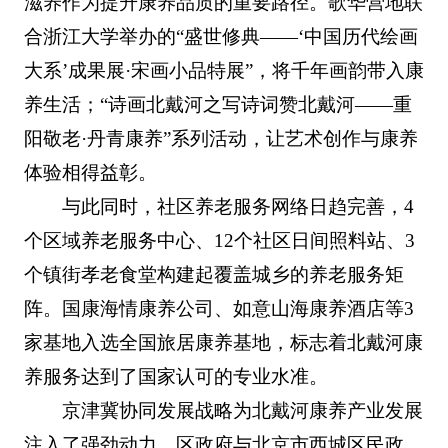
滋养作为提升康养品质的重要路径。歌华营地联
合浙江大学举办的“盛世修典——‘中国历代绘画
大系’成果展·宋画小品特展”，将千年画韵带入康
养生活；“诗画北戴河之写诗词赞北戴河——重
阳敬老·丹青康养”系列活动，让艺术创作与康养
体验相得益彰。
与此同时，社区养老服务网络日趋完善，4
个区域养老服务中心、12个社区日间照料站、3
个镇街孝老食堂构建起覆盖城乡的养老服务矩
阵。国康海情康养公司、如意山海康养酒店等3
家基地入选全国旅居康养基地，标志着北戴河康
养服务达到了国家认可的专业水准。
京津冀协同发展战略为北戴河康养产业发展
注入了强劲动力。区政府与北京市西城区民政