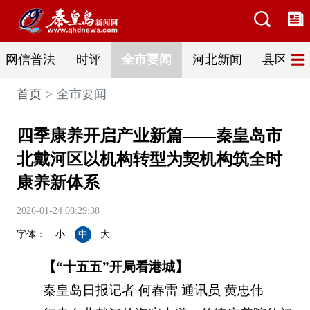
网信普法
时评
全市要闻
河北新闻
县区热
首页
全市要闻
四季康养开启产业新篇——秦皇岛市
北戴河区以机构转型为契机构筑全时
康养新体系
2026-01-24 08:29:38
字体：
小
中
大
【
“十五五”开局看港城
】
秦皇岛日报记者 何春雷 通讯员 黄忠伟