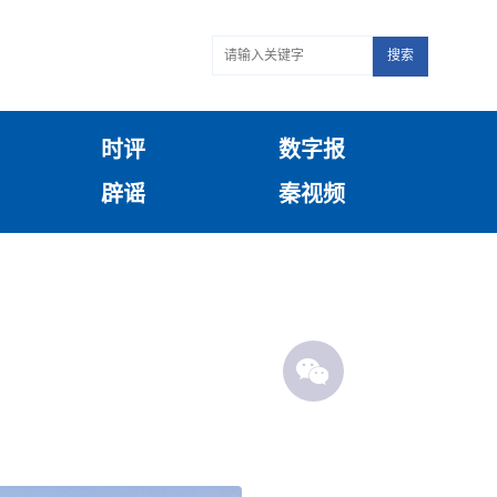
搜索
时评
数字报
辟谣
秦视频