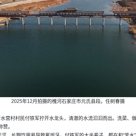
2025年12月拍摄的槐河石家庄市元氏县段。任树春摄
县苦水营村村民付铁军拧开水龙头，清澈的水流汩汩而出。洗菜、
称赞。
涩，长期饮用易导致氟斑牙。付铁军的大半辈子，都在和“苦水