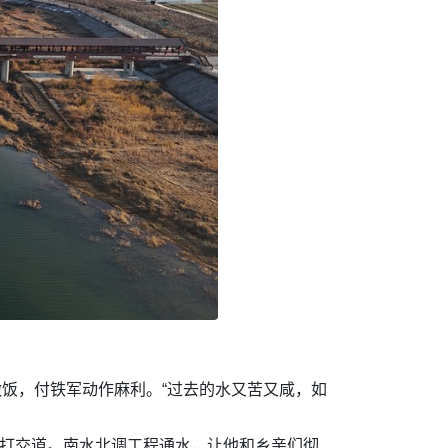
做饭，付铁军动作麻利。“过去的水又苦又咸，如
”打交道。南水北调工程通水，让他和乡亲们彻