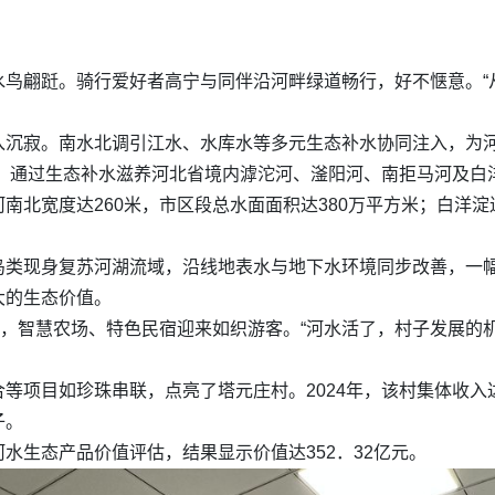
水鸟翩跹。骑行爱好者高宁与同伴沿河畔绿道畅行，好不惬意。“
入沉寂。南水北调引江水、水库水等多元生态补水协同注入，为
水，通过生态补水滋养河北省境内滹沱河、滏阳河、南拒马河及白
南北宽度达260米，市区段总水面面积达380万平方米；白洋淀
类现身复苏河湖流域，沿线地表水与地下水环境同步改善，一幅
大的生态价值。
村，智慧农场、特色民宿迎来如织游客。“河水活了，村子发展的
等项目如珍珠串联，点亮了塔元庄村。2024年，该村集体收入达
子。
水生态产品价值评估，结果显示价值达352．32亿元。