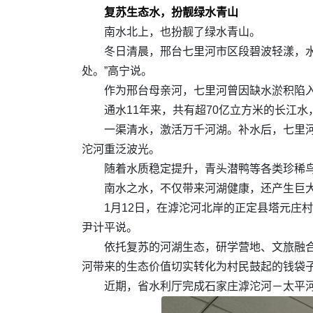
复苏生态水，扮靓绿水青山
南水北上，也扮靓了绿水青山。
冬日清晨，邢台七里河市区段碧波轻漾，
处。”高宁说。
作为邢台母亲河，七里河曾因缺水淤积陷
通水11年来，共有超70亿立方米的长江
一渠清水，激活万千河湖。补水后，七里河
沱河重泛波光。
随着水质稳定提升，青头潜鸭等各类珍稀鸟
南水之水，不仅带来河湖健康，还产生巨
1月12日，在滹沱河北岸的正定县塔元庄
尹计平说。
依托复苏的河湖生态，研学营地、文旅融合
河带来的生态价值切实转化为村民鼓起的钱袋
近期，省水利厅完成石家庄滹沱河－太平河