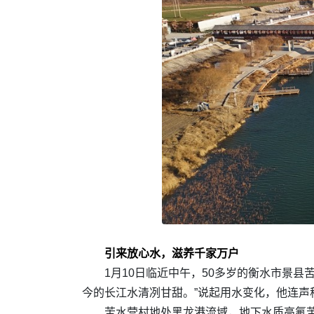
引来放心水，滋养千家万户
1月10日临近中午，50多岁的衡水市景
今的长江水清冽甘甜。”说起用水变化，他连声
苦水营村地处黑龙港流域，地下水质高氟苦