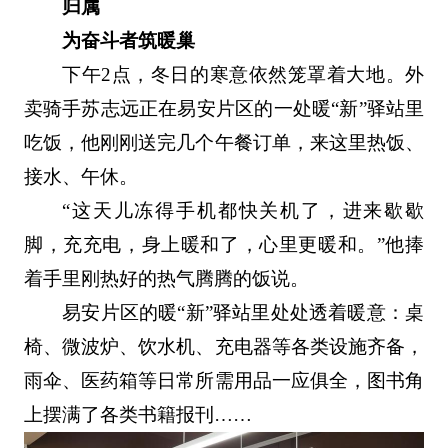
归属
为奋斗者筑暖巢
下午2点，冬日的寒意依然笼罩着大地。外
卖骑手苏志远正在易安片区的一处暖“新”驿站里
吃饭，他刚刚送完几个午餐订单，来这里热饭、
接水、午休。
“这天儿冻得手机都快关机了，进来歇歇
脚，充充电，身上暖和了，心里更暖和。”他捧
着手里刚热好的热气腾腾的饭说。
易安片区的暖“新”驿站里处处透着暖意：桌
椅、微波炉、饮水机、充电器等各类设施齐备，
雨伞、医药箱等日常所需用品一应俱全，图书角
上摆满了各类书籍报刊……