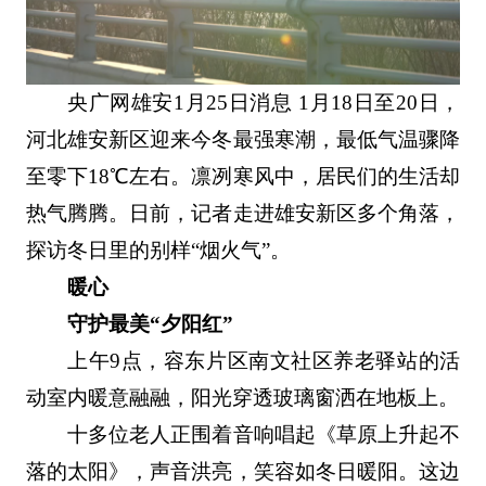
央广网雄安1月25日消息 1月18日至20日，
河北雄安新区迎来今冬最强寒潮，最低气温骤降
至零下18℃左右。凛冽寒风中，居民们的生活却
热气腾腾。日前，记者走进雄安新区多个角落，
探访冬日里的别样“烟火气”。
暖心
守护最美“夕阳红”
上午9点，容东片区南文社区养老驿站的活
动室内暖意融融，阳光穿透玻璃窗洒在地板上。
十多位老人正围着音响唱起《草原上升起不
落的太阳》，声音洪亮，笑容如冬日暖阳。这边