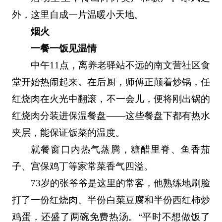
外，这里自成一片温暖小天地。
烟火
一餐一饭见温情
中午11点，离养老驿站不远的南文营社区食
堂开始热闹起来。在后厨，师傅正颠着炒锅，任
红烧肉在火光中翻滚，不一会儿，便将刚出锅的
红烧肉分装进保温餐盘——这些餐盘下都有热水
夹层，能保证饭菜的温度。
就餐窗口内热气蒸腾，糖醋里脊、鱼香茄
子、宫保鸡丁等家常菜香气四溢。
73岁的张爷爷是这里的常客，他熟练地刷脸
打了一份红烧肉、半份白菜豆腐和半份西红柿炒
鸡蛋，还盛了两碗免费热汤。“平时不想做饭了