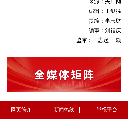
来源：央广网
编辑：王剑猛
责编：李志财
编审：刘福庆
监审：王志起 王勍
网页简介
新闻热线
举报平台