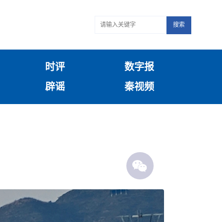
搜索
时评
数字报
辟谣
秦视频