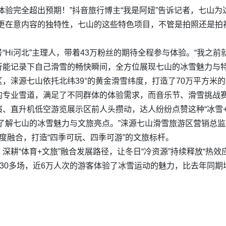
体验完全超出预期！”抖音旅行博主“我是阿妞”告诉记者，七山
我更在意内容的独特性，七山的这些特色项目，不管是拍照还是拍
“Hi河北”主理人，带着43万粉丝的期待全程参与体验。“我之
行能记录下自己滑雪的畅快瞬间，全方位展现七山的冰雪魅力与特
，涞源七山依托北纬39°的黄金滑雪纬度，打造了70万平方米
的专业雪道，满足了不同群体的体验需求，而音乐节、滑雪挑战
、直升机低空游览展示区前人头攒动，达人纷纷点赞这种“冰雪+
了解七山的冰雪魅力与文旅亮点。”涞源七山滑雪旅游区营销总
”深度融合，打造“四季可玩、四季可游”的文旅标杆。
耕“体育+文旅”融合发展路径，让冬日“冷资源”持续释放“热效应”
30多场，近6万人次的游客体验了冰雪运动的魅力，比去年同期