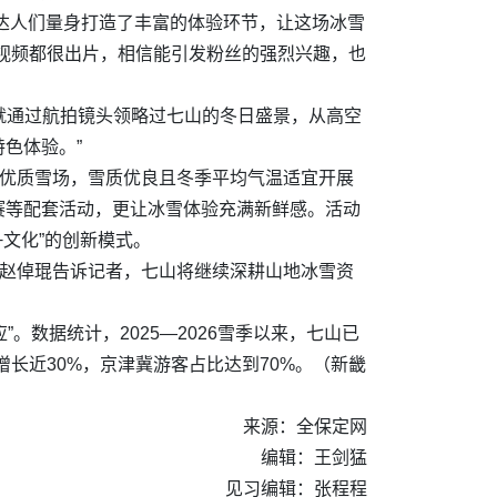
为达人们量身打造了丰富的体验环节，让这场冰雪
视频都很出片，相信能引发粉丝的强烈兴趣，也
前就通过航拍镜头领略过七山的冬日盛景，从高空
色体验。”
的优质雪场，雪质优良且冬季平均气温适宜开展
赛等配套活动，更让冰雪体验充满新鲜感。活动
文化”的创新模式。
监赵倬琨告诉记者，七山将继续深耕山地冰雪资
。数据统计，2025—2026雪季以来，七山已
增长近30%，京津冀游客占比达到70%。（新畿
来源：全保定网
编辑：王剑猛
见习编辑：张程程