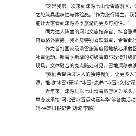
“这是我第一次来到涞源七山滑雪旅游区，
之旅兼具趣味性与体验感。“作为旅行博主，
能让大家看到涞源冬季旅游的更多可能性。”
同为达人阵营的河北文旅推荐官、抖音账号
俯瞰格外震撼。我本身特别喜欢滑雪，希望此
作为首批国家级滑雪旅游度假地核心承载区
冰雪运动。新雪季新增的初级雪道与改造升级
现场，文体融合的亮点随处可见，雪地漂移表演
“我们希望通过达人的独特视角，让更多人
源，推动“冰雪+研学”“冰雪+康养”“冰雪+文化
近年来，涞源县以七山滑雪旅游区为龙头，深
举办或承接“河北省冰雪运动嘉年华”等各类活动
辅-保定日报记者 刘琦 李鹏）