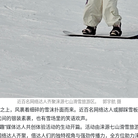
近百名网络达人齐聚涞源七山滑雪旅游区。 郭宇航 摄
道之上，风裹着细碎的雪沫扑面而来。近百名网络达人或脚踩雪
峦间的银装素裹，也有雪场里的笑语欢声。
冬趣”媒体达人共创体验活动的生动开篇。活动由涞源七山滑雪旅
网络达人齐聚，借达人们的独特视角与强劲传播力，全方位助力