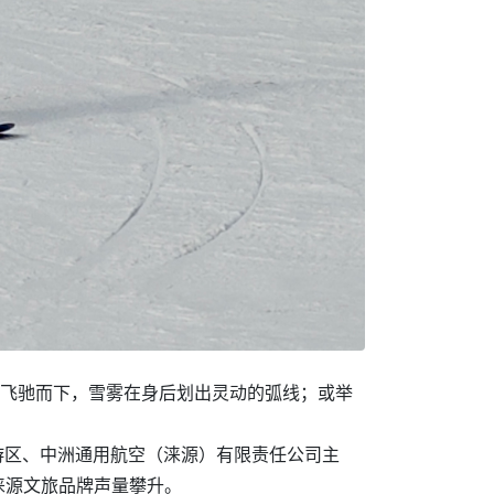
板飞驰而下，雪雾在身后划出灵动的弧线；或举
游区、中洲通用航空（涞源）有限责任公司主
涞源文旅品牌声量攀升。