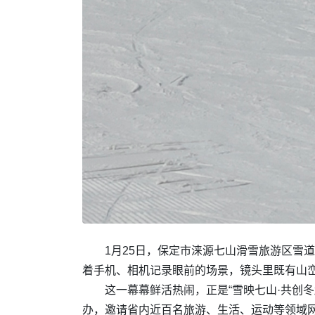
1月25日，保定市涞源七山滑雪旅游区雪
着手机、相机记录眼前的场景，镜头里既有山
这一幕幕鲜活热闹，正是“雪映七山·共创
办，邀请省内近百名旅游、生活、运动等领域