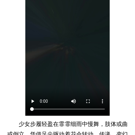
少女步履轻盈在霏霏细雨中慢舞，肢体或曲
或倒立，凭借足尖驱动着花伞转动、传递，变幻