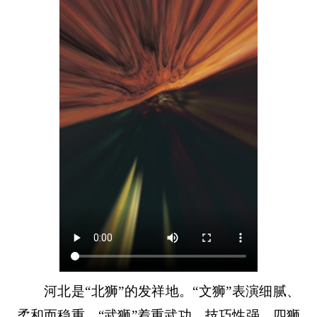
河北是“北狮”的发祥地。“文狮”表演细腻、
柔和而稳重，“武狮”着重武功，技巧性强。四狮