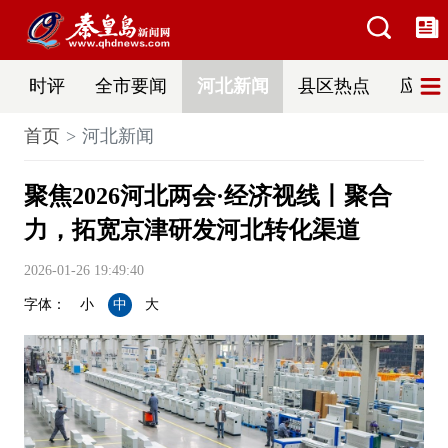
时评
全市要闻
河北新闻
县区热点
应急
首页
河北新闻
聚焦2026河北两会·经济视线丨聚合
力，拓宽京津研发河北转化渠道
2026-01-26 19:49:40
字体：
小
中
大