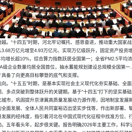
越。“十四五”时期，河北牢记嘱托、感恩奋进，推动重大国家
3.68万亿元增至4.93万亿元、实现万亿级跃升，固定资产投
入年均增长超10%，综合算力指数跃居全国第一；全省PM2.5平均
效A级企业数量均居全国首位，抽水蓄能规划建设总规模全国第
才具备了向更高目标攀登的底气和支撑。
向。“十五五”时期，是基本实现社会主义现代化夯实基础、全
、多点突破到整体跃升的关键期。基于“十四五”打下的坚实基础
化城市，巩固提升京津冀高质量发展动力源作用，因地制宜发展
的全面发展、全体人民共同富裕迈出坚实步伐等，作出新部署、
量发展的经纬度，指引着河北在中国式现代化征程中找准方位、
。五年看头年，起步很关键。报告明确2026年主要工作，科学