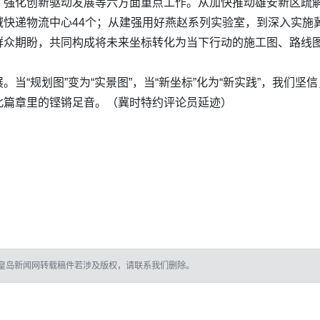
、强化创新驱动发展等六方面重点工作。从加快推动雄安新区疏
快递物流中心44个；从建强用好燕赵系列实验室，到深入实施冀
群众期盼，共同构成将未来坐标转化为当下行动的施工图、路线
当“规划图”变为“实景图”，当“新坐标”化为“新实践”，我们
北篇章里的铿锵足音。（
冀时特约评论员
延迹
）
皇岛新闻网转载稿件若涉及版权，请联系我们删除。