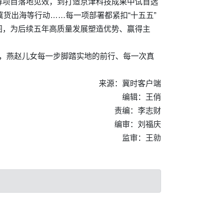
解项目落地见效，到打造京津科技成果中试首选
货出海等行动……每一项部署都紧扣“十五五”
图，为后续五年高质量发展塑造优势、赢得主
坚信，燕赵儿女每一步脚踏实地的前行、每一次真
来源：冀时客户端
编辑：王俏
责编：李志财
编审：刘福庆
监审：王勍