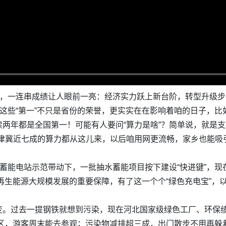
告，一连串成绩让人眼前一亮：经济实力跃上新台阶，转型升级步
。这些“第一”不只是省份的荣誉，更实实在在影响着咱的日子，
两年都是全国第一！可能有人要问“算力是啥”？简单说，就是支
京津冀近七成的算力都从这儿来，以后咱用网更流畅，家乡也能吸
水蓄能电站示范带动下，一批抽水蓄能项目按下建设“快进键”，
可再生能源大规模发展的重要保障，有了这一个个“绿色充电宝”
变。过去一提钢铁就想到污染，现在河北国家级绿色工厂、环保
区，游客周末能去参观；污染物减排超三成，出门散步不用再躲着