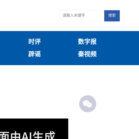
搜索
时评
数字报
辟谣
秦视频