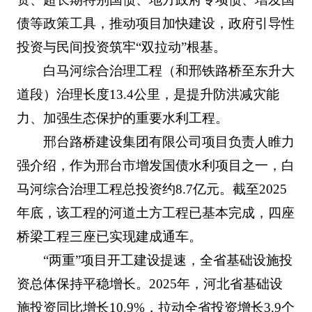
债等政策工具，推动项目加快建设，政府引导性
投资与民间投资筑牢“双拉动”根基。
白马河综合治理工程（和邢铁路桥至东升大
道段）治理长度13.4公里，是提升防洪减灾能
力、加强生态保护的重要水利工程。
邢台路桥建设集团有限公司项目负责人睢力
强介绍，作为邢台市增发国债水利项目之一，白
马河综合治理工程总投资约8.7亿元。截至2025
年底，该工程的河道土方工程已基本完成，四座
桥梁工程三座已实现建成通车。
“两重”项目开工建设提速，全省基础设施投
资总体保持平稳增长。2025年，河北省基础设
施投资同比增长10.9%，拉动全省投资增长3.9个