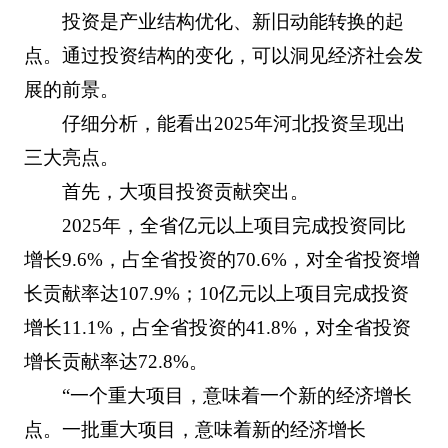
投资是产业结构优化、新旧动能转换的起
点。通过投资结构的变化，可以洞见经济社会发
展的前景。
仔细分析，能看出2025年河北投资呈现出
三大亮点。
首先，大项目投资贡献突出。
2025年，全省亿元以上项目完成投资同比
增长9.6%，占全省投资的70.6%，对全省投资增
长贡献率达107.9%；10亿元以上项目完成投资
增长11.1%，占全省投资的41.8%，对全省投资
增长贡献率达72.8%。
“一个重大项目，意味着一个新的经济增长
点。一批重大项目，意味着新的经济增长