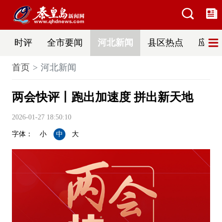
时评
全市要闻
河北新闻
县区热点
应急
首页
河北新闻
两会快评丨跑出加速度 拼出新天地
2026-01-27 18:50:10
字体：
小
中
大