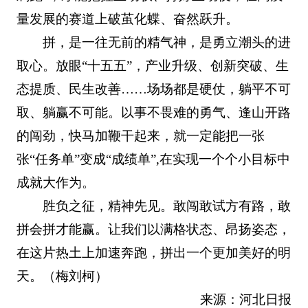
量发展的赛道上破茧化蝶、奋然跃升。
拼，是一往无前的精气神，是勇立潮头的进
取心。放眼“十五五”，产业升级、创新突破、生
态提质、民生改善……场场都是硬仗，躺平不可
取、躺赢不可能。以事不畏难的勇气、逢山开路
的闯劲，快马加鞭干起来，就一定能把一张
张“任务单”变成“成绩单”,在实现一个个小目标中
成就大作为。
胜负之征，精神先见。敢闯敢试方有路，敢
拼会拼才能赢。让我们以满格状态、昂扬姿态，
在这片热土上加速奔跑，拼出一个更加美好的明
天。（梅刘柯）
来源：河北日报