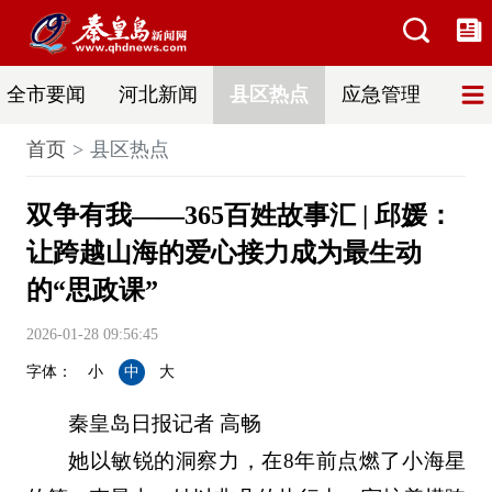
全市要闻
河北新闻
县区热点
应急管理
辟
首页
县区热点
双争有我——365百姓故事汇 | 邱媛：
让跨越山海的爱心接力成为最生动
的“思政课”
2026-01-28 09:56:45
字体：
小
中
大
秦皇岛日报记者 高畅
她以敏锐的洞察力，在8年前点燃了小海星