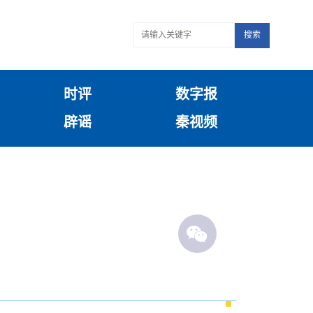
搜索
时评
数字报
辟谣
秦视频