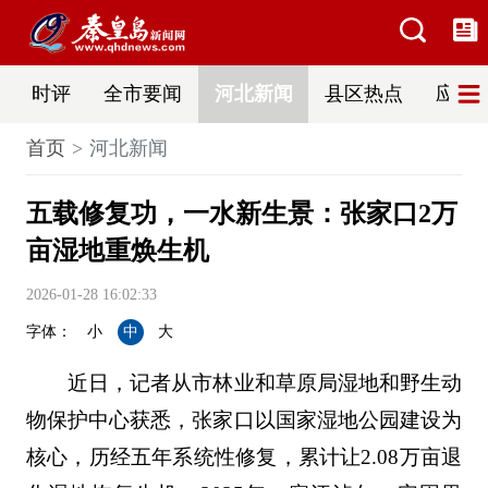
时评
全市要闻
河北新闻
县区热点
应急
首页
河北新闻
五载修复功，一水新生景：张家口2万
亩湿地重焕生机
2026-01-28 16:02:33
字体：
小
中
大
近日，记者从市林业和草原局湿地和野生动
物保护中心获悉，张家口以国家湿地公园建设为
核心，历经五年系统性修复，累计让2.08万亩退