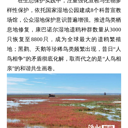
在生态保护实践中，注重强化宣教与生物多
样性保护，依托国家湿地公园建成8个科普宣教
场馆，公众湿地保护意识普遍增强。推进鸟类栖
息地修复，康巴诺尔湿地遗鸥种群数量从3000
只恢复至8800只，成为全球最大的遗鸥繁殖
地；黑鹳、天鹅等珍稀鸟类频繁出现，昔日“人
鸟相争”的矛盾彻底化解，取而代之的是“人鸟相
亲”的和谐共生画卷。