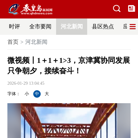
时评
全市要闻
河北新闻
县区热点
应急
首页
河北新闻
微视频丨1＋1＋1>3，京津冀协同发展
只争朝夕，接续奋斗！
2026-01-29 13:04:45
字体：
小
中
大