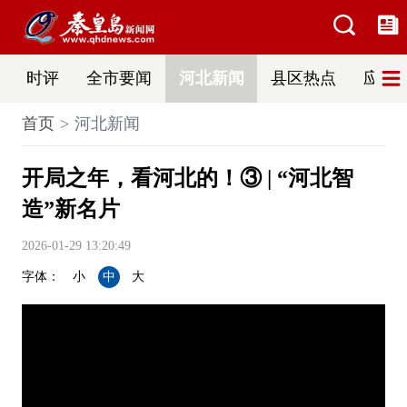
时评
全市要闻
河北新闻
县区热点
应急
首页
河北新闻
开局之年，看河北的！③ | “河北智
造”新名片
2026-01-29 13:20:49
字体：
小
中
大