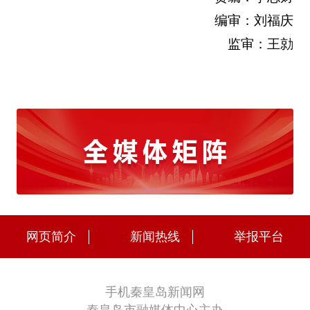
编审：刘福庆
监审：王勍
网页简介
新闻热线
举报平台
手机秦皇岛新闻网