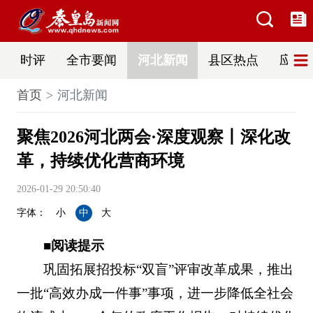
时评
全市要闻
河北新闻
县区热点
应急
首页
河北新闻
聚焦2026河北两会·深度观察丨深化改
革，持续优化营商环境
2026-01-29 20:50:40
字体：
小
中
大
■阅读提示
巩固拓展招投标“双盲”评审改革成果，推出
一批“高效办成一件事”事项，进一步降低全社会