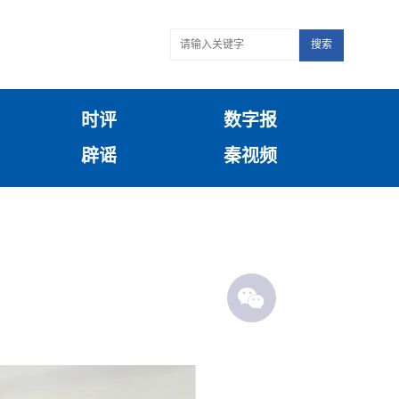
搜索
时评
数字报
辟谣
秦视频