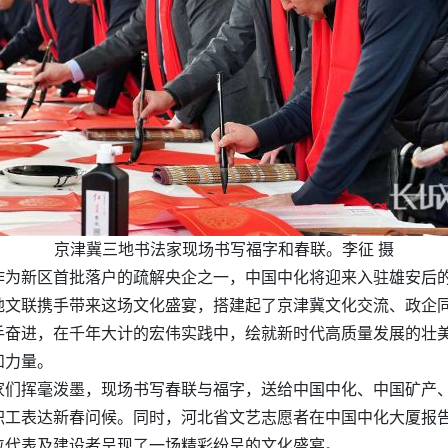
京津冀三地书法家现场书写福字和春联。李征 摄
作为新区首批落户的疏解央企之一，中国中化将迎来入驻雄安后
地文联携手带来这场文化盛宴，搭建起了京津冀文化交流、政企
手奋进，在千年大计的宏伟实践中，绘就新时代高质量发展的壮
和力量。
家们挥毫泼墨，现场书写春联与福字，送给中国中化、中国矿产
职工表达新春问候。同时，河北省文艺志愿者在中国中化大厦报
位代表及建设者呈现了一场精彩纷呈的文化盛宴。