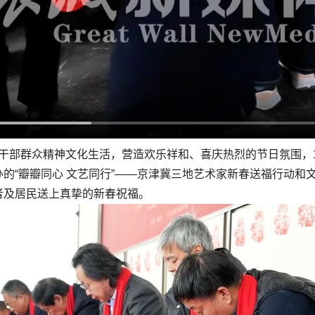
广大干部群众精神文化生活，营造欢乐祥和、喜庆热烈的节日氛围，
的“瓣瓣同心 文艺同行”——京津冀三地艺术家新春送福行动和
者及居民送上真挚的新春祝福。