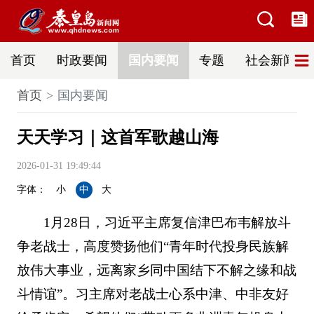
首页
时政要闻
国内要闻
专题
社会新闻
首页
国内要闻
天天学习｜这首军歌越山海
2026-01-31 19:49:44
字体：
小
中
大
1月28日，习近平主席复信津巴布韦解放斗
争老战士，高度赞扬他们“青年时代投身民族解
放伟大事业，远离家乡同中国结下不解之缘和战
斗情谊”。习主席对老战士心系中津、中非友好