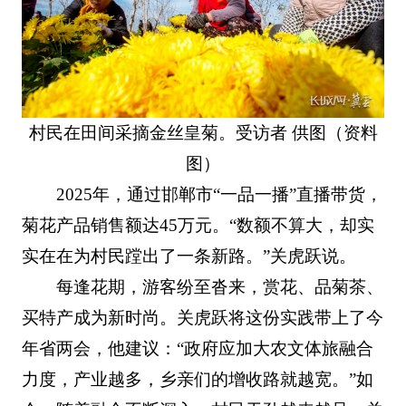
村民在田间采摘金丝皇菊。受访者 供图（资料
图）
2025年，通过邯郸市“一品一播”直播带货，
菊花产品销售额达45万元。“数额不算大，却实
实在在为村民蹚出了一条新路。”关虎跃说。
每逢花期，游客纷至沓来，赏花、品菊茶、
买特产成为新时尚。关虎跃将这份实践带上了今
年省两会，他建议：“政府应加大农文体旅融合
力度，产业越多，乡亲们的增收路就越宽。”如