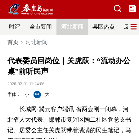
时评
全市要闻
河北新闻
县区热点
应急
首页
河北新闻
代表委员回岗位｜关虎跃：“流动办公
桌”前听民声
2026-02-01 11:24:06
字体：
小
中
大
长城网·冀云客户端讯 省两会刚一闭幕，河
北省人大代表、邯郸市复兴区陶二社区党总支书
记、居委会主任关虎跃带着满满的民生笔记，马