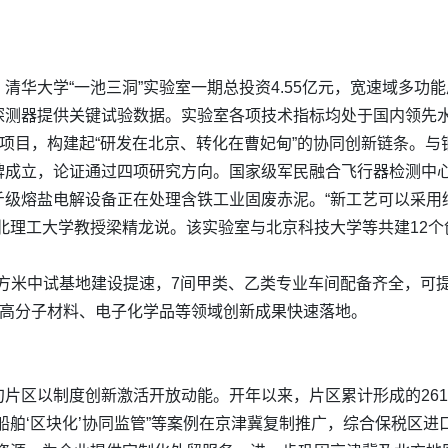
清华大学“一池三洞”实验室一期总投资4.55亿元，宽速域多功
探测器提供关键试验数据。实验室各项技术指标均处于国内领先
的项目，构建起“研发在北京、转化在曹妃甸”的协同创新链条。
牌成立，论证通过四项研究方向。国家级军民融合飞行器检测中
斤级熔盐电解设备正在处理含铁工业固废赤泥。“新工艺可以采用
北理工大学教授梁精龙说。该实验室与北京科技大学等共建12个
平方米中试基地建设提速，7间甲类、乙类专业车间配备齐全，可
型高分子材料、电子化学品等领域创新成果快速落地。
片区以制度创新激活开放动能。开年以来，片区累计形成的261
船舶‘区块化’协同监管”等案例在京津冀复制推广，综合保税区