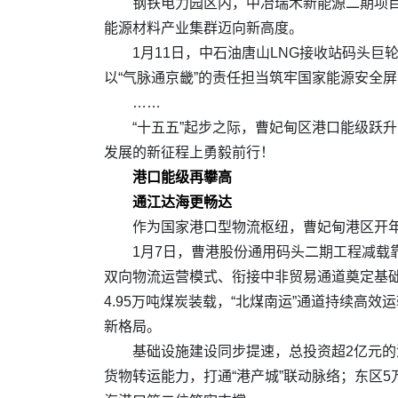
钢铁电力园区内，中冶瑞木新能源二期项
能源材料产业集群迈向新高度。
1月11日，中石油唐山LNG接收站码头巨
以“气脉通京畿”的责任担当筑牢国家能源安全
……
“十五五”起步之际，曹妃甸区港口能级跃
发展的新征程上勇毅前行！
港口能级再攀高
通江达海更畅达
作为国家港口型物流枢纽，曹妃甸港区开
1月7日，曹港股份通用码头二期工程减载靠
双向物流运营模式、衔接中非贸易通道奠定基础。
4.95万吨煤炭装载，“北煤南运”通道持续高
新格局。
基础设施建设同步提速，总投资超2亿元的
货物转运能力，打通“港产城”联动脉络；东区