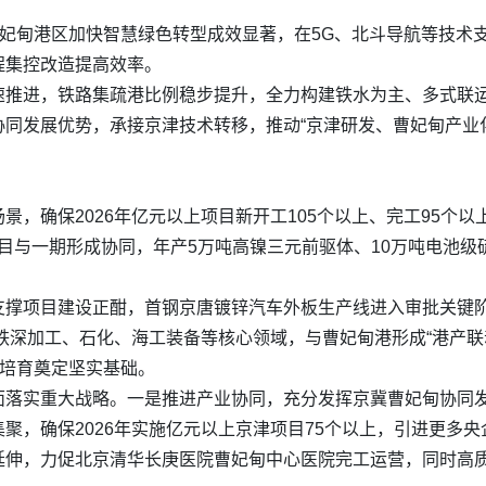
曹妃甸港区加快智慧绿色转型成效显著，在5G、北斗导航等技术
程集控改造提高效率。
速推进，铁路集疏港比例稳步提升，全力构建铁水为主、多式联
同发展优势，承接京津技术转移，推动“京津研发、曹妃甸产业
，确保2026年亿元以上项目新开工105个以上、完工95个以
项目与一期形成协同，年产5万吨高镍三元前驱体、10万吨电池级
撑项目建设正酣，首钢京唐镀锌汽车外板生产线进入审批关键阶
钢铁深加工、石化、海工装备等核心领域，与曹妃甸港形成“港产
群培育奠定坚实基础。
面落实重大战略。一是推进产业协同，充分发挥京冀曹妃甸协同
聚，确保2026年实施亿元以上京津项目75个以上，引进更多
延伸，力促北京清华长庚医院曹妃甸中心医院完工运营，同时高