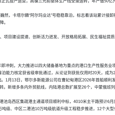
目正式投产运营，高镍三元前驱体生产线全速运转，年产值50亿
轮巍然，卡塔尔籍“阿尔玛业达”号稳稳靠泊，标志着该站累计接卸船
屏障。
升、项目建设提速、创新活力迸发、开放格局拓展、民生福祉提
年即冲刺，大力推进以四大储备基地为重点的港口生产性服务业
泊能力核定获省级审批通过，从论证到获批仅用时20天，成为20
1月13日，鄂尔多斯能源公司在曹妃甸港区2026年首船顺利发运，
效运转。新增多条内外贸航线，内陆港总数扩展至26个，中蒙俄班
港池岛西区集疏港主通道项目顺利中标，4010米主干路预计6
5万吨级、中区二港池10万吨级航道升级工程稳步推进，12个大