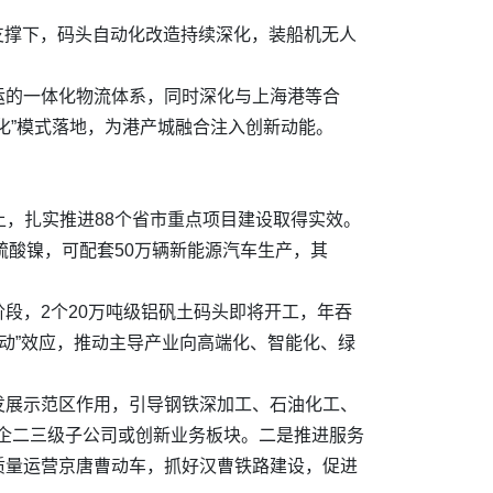
支撑下，码头自动化改造持续深化，装船机无人
运的一体化物流体系，同时深化与上海港等合
化”模式落地，为港产城融合注入创新动能。
上，扎实推进88个省市重点项目建设取得实效。
硫酸镍，可配套50万辆新能源汽车生产，其
段，2个20万吨级铝矾土码头即将开工，年吞
联动”效应，推动主导产业向高端化、智能化、绿
发展示范区作用，引导钢铁深加工、石油化工、
央企二三级子公司或创新业务板块。二是推进服务
质量运营京唐曹动车，抓好汉曹铁路建设，促进