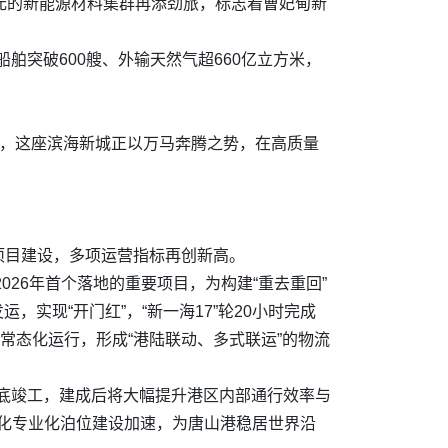
元的新能源材料集群再添劲旅，标志着曹妃甸新
舶突破600艘、外输天然气超660亿立方米，
质，这座滨海新城正以万马奔腾之势，在高质量
项目建设，多项运营指标再创新高。
26年首个落地的重要项目，为构建“重去重回”
实现“开门红”，“新一海17”轮20小时完成
列常态化运行，形成“港陆联动、多式联运”的物流
月底竣工，建成后将大幅提升港区内部通行效率与
型化专业化泊位建设加速，为唐山港稳居世界沿