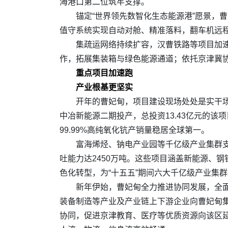
海港口第二位筑牢支撑。
锚定“世界领先数智化生态能源港”愿景，
值守系统实现自动对舱、精准落料，翻车机远
集疏运网络持续扩容，汉曹铁路等项目加
作，拓展集装箱与绿色能源通道；依托京津冀协
重点项目加速跑
产业根基更坚实
开年的曹妃甸，项目建设现场处处是实干场景
中冶新能源二期投产，总投资13.43亿元的该
99.99%高纯氧化钪产销量稳居全球第一。
富海烯烃、钠电产业园等千亿级产业集群支
吐能力达2450万吨。这些项目涵盖新能源、
色化转型，为“十五五”期间六大千亿级产业集
新年伊始，曹妃甸全力推进协同发展，全
装备制造等产业及产业链上下游企业向曹妃甸集
协同，促进京津教育、医疗等优质资源向该区