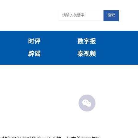
搜索
时评
数字报
辟谣
秦视频