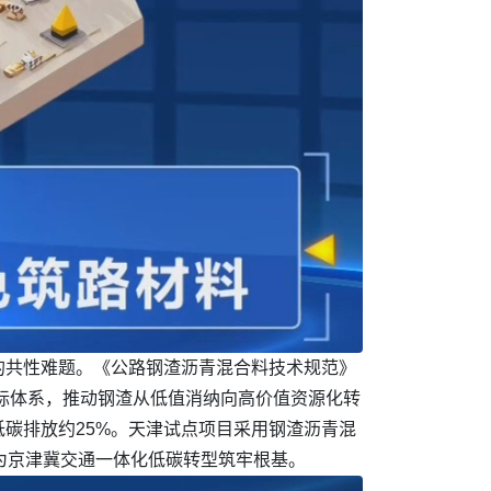
的共性难题。《公路钢渣沥青混合料技术规范》
指标体系，推动钢渣从低值消纳向高价值资源化转
碳排放约25%。天津试点项目采用钢渣沥青混
，为京津冀交通一体化低碳转型筑牢根基。