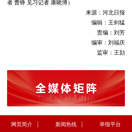
者 曹铮 见习记者 康晓博）
来源：河北日报
编辑：王剑猛
责编：刘芳
编审：刘福庆
监审：王勍
网页简介
新闻热线
举报平台