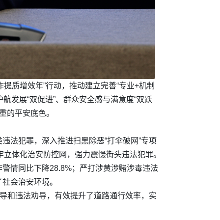
作提质增效年”行动，推动建立完善“专业+机制
护航发展“双促进”、群众安全感与满意度“双跃
厚重的平安底色。
违法犯罪，深入推进扫黑除恶“打伞破网”专项
织牢立体化治安防控网，强力震慑街头违法犯罪。
情同比下降28.8%；严打涉黄涉赌涉毒违法
了社会治安环境。
疏导和违法劝导，有效提升了道路通行效率，实