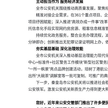
主动担当作为 服务经济发展
全市公安机关围绕推动高质量发展，聚焦
精准对接企业需求，在361个重点项目、
项目纾困赋能；深入推进“高效办成一件事”改
托信息化手段实现网约房房源、租客信息精准
持续优化政务服务，整合业务办理流程，减
分钟即办；创新推出无犯罪记录证明网上办，依
夯实基层基础 深化治理效能
全市公安机关深入推动基层治理能力现代
中心+标准件+社区警务工作模块”新型社区警
“一所一枫景”亮点品牌创建活动，培树了港航
出所“大碗茶”调解室等一批可复制、可推广的
下一步，秦皇岛市公安机关将以推进社会
公安铁军。激发公安机关新质生产力得到更大
您好，近年来公安交管部门推出了许多便民