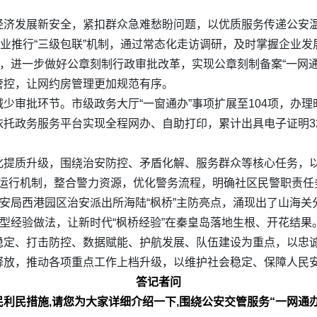
经济发展新安全，紧扣群众急难愁盼问题，以优质服务传递公安
企业推行“三级包联”机制，通过常态化走访调研，及时掌握企业
革，进一步做好公章刻制行政审批改革，实现公章刻制备案“一网
管控，让网约房管理更加规范有序。
少审批环节。市级政务大厅“一窗通办”事项扩展至104项，办理
托政务服务平台实现全程网办、自助打印，累计出具电子证明32
化提质升级，围绕治安防控、矛盾化解、服务群众等核心任务，以
务运行机制，整合警力资源，优化警务流程，明确社区民警职责
公安局西港园区治安派出所海陆“枫桥”主防亮点，涌现出了山海关
典型经验做法，让新时代“枫桥经验”在秦皇岛落地生根、开花结果
稳定、打击防控、数据赋能、护航发展、队伍建设为重点，以忠
释放，推动各项重点工作上档升级，以维护社会稳定、保障人民
答记者问
利民措施,请您为大家详细介绍一下,围绕公安交管服务“一网通办