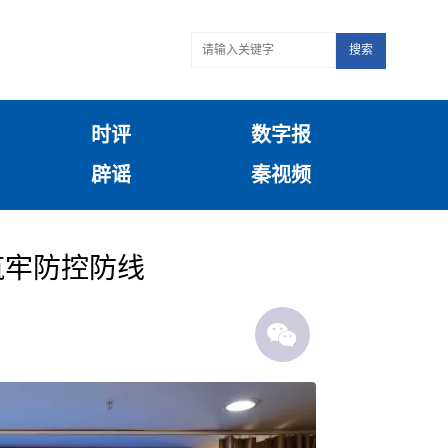
搜索
时评
数字报
辟谣
秦视频
筑牢防控防线