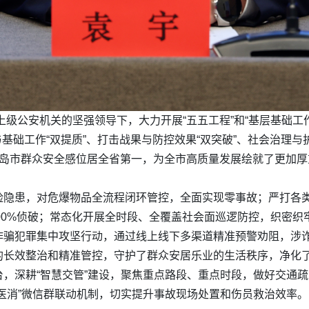
上级公安机关的坚强领导下，大力开展“五五工程”和“基层基础工
基础工作“双提质”、打击战果与防控效果“双突破”、社会治理与
秦皇岛市群众安全感位居全省第一，为全市高质量发展绘就了更加
隐患，对危爆物品全流程闭环管控，全面实现零事故；严打各类
100%侦破；常态化开展全时段、全覆盖社会面巡逻防控，织密
骗犯罪集中攻坚行动，通过线上线下多渠道精准预警劝阻，涉诈警
的长效整治和精准管控，守护了群众安居乐业的生活秩序，净化
，深耕“智慧交管”建设，聚焦重点路段、重点时段，做好交通
医消”微信群联动机制，切实提升事故现场处置和伤员救治效率。