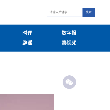
搜索
时评
数字报
辟谣
秦视频