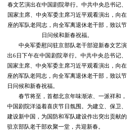
春文艺演出在中国剧院举行。中共中央总书记、
国家主席、中央军委主席习近平观看演出，向在
座的军队老同志，向全军离退休老干部，致以节
日问候和新春祝福。
中央军委慰问驻京部队老干部迎新春文艺演
出6日下午在中国剧院举行。中共中央总书记、
国家主席、中央军委主席习近平观看演出，向在
座的军队老同志，向全军离退休老干部，致以节
日问候和新春祝福。
春节将至，首都北京年味渐浓、一派祥和，
中国剧院洋溢着喜庆节日氛围。为建立、保卫、
建设新中国，为国防和军队建设作出突出贡献的
驻京部队老干部欢聚一堂，共迎新春。