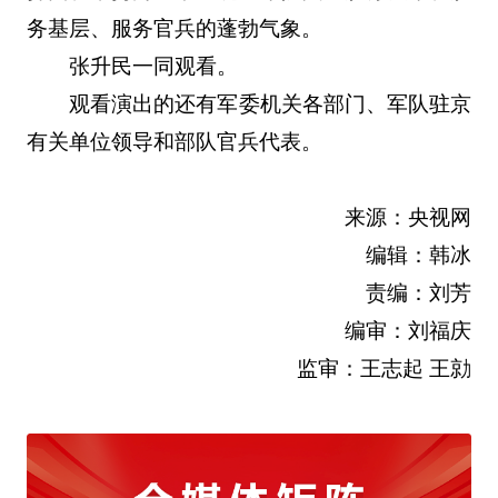
务基层、服务官兵的蓬勃气象。
张升民一同观看。
观看演出的还有军委机关各部门、军队驻京
有关单位领导和部队官兵代表。
来源：央视网
编辑：韩冰
责编：刘芳
编审：刘福庆
监审：王志起 王勍