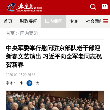
首页
时政要闻
国内要闻
专题
社会新闻
首页
国内要闻
中央军委举行慰问驻京部队老干部迎
新春文艺演出 习近平向全军老同志祝
贺新春
2026-02-07 20:26:36
字体：
小
中
大