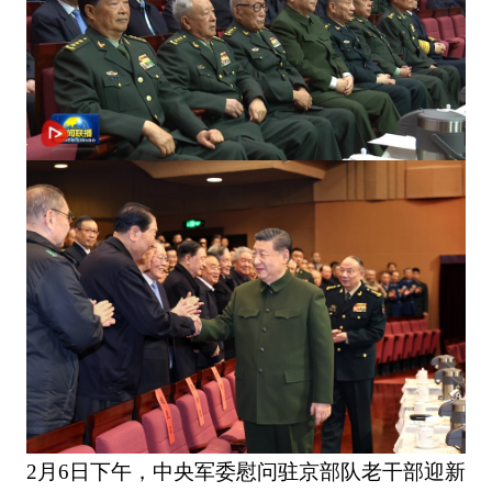
2月6日下午，中央军委慰问驻京部队老干部迎新