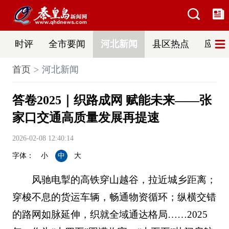
时评
全市要闻
河北新闻
县区热点
应急
首页
河北新闻
答卷2025｜织路成网 赋能未来——张
家口交通高质量发展再提速
2026-02-08 12:40:14
字体：
小
中
大
风驰电掣的高铁穿山越谷，拉近城乡距离；
穿梭不息的货运车辆，畅通物资循环；纵横交错
的路网如脉延伸，织就全域通达格局……2025