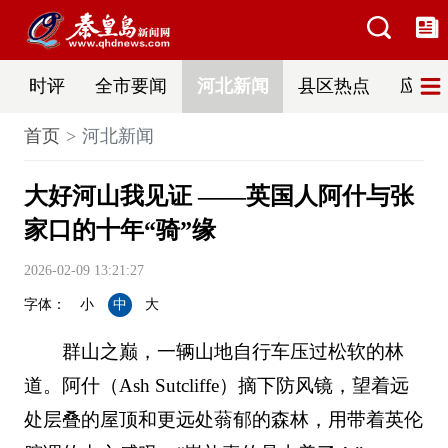
时评
全市要闻
河北新闻
县区热点
应急
首页
河北新闻
大好河山我见证 ——英国人阿什与张
家口的十年“骑”缘
2026-02-09 13:21:27
字体：
小
中
大
群山之巅，一辆山地自行车压过松软的林
道。阿什（Ash Sutcliffe）摘下防风镜，望着远
处层叠的屋顶和更远处蓊郁的森林，用带着英伦