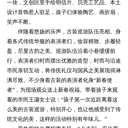
一块，文创区里手绘明信片、贝壳工艺品、本土
设计首饰惹人驻足，孩子们体验陶艺、画折扇，
笑声不断。
伴随着悠扬的乐声，古装巡游队伍亮相。身
着各式传统华服的表演者们，妆容精致、步履轻
盈，尽显古韵之美。巡游队伍沿着小巷缓缓前
行，表演者们时而摆出优雅的造型，时而与沿途
市民亲切互动，将传统礼仪与国风之美展现得淋
漓尽致。不少身着古装的表演者化身“新春使
者”，
为现场观众送上新春祝福。带着孩子来观
看的市民王灏女士说：“孩子第一次近距离看这
么美的古装巡游，特别开心，也让他感受到了传
统文化的美，这样的活动特别有年味儿。”