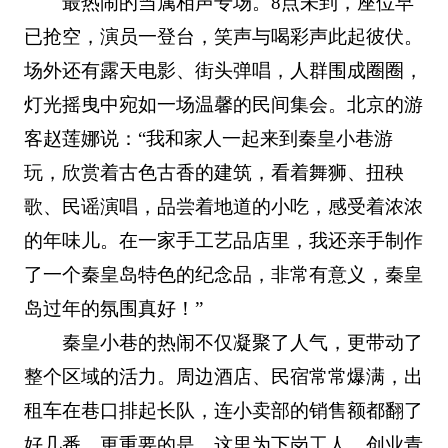
最热闹的当属相声专场。8点未到，座位早
已抢空，演员一登台，笑声与喝彩声此起彼伏。
场外还有露天电影、街头弹唱，人群围成圈圈，
灯光摇曳中宛如一场温馨的民间集会。北京的游
客赵莲娜说：“我和家人一起来到秦皇小巷游
玩，欣赏着古色古香的建筑，看着舞狮、扭秧
歌、民谣演唱，品尝着地道的小吃，感受着浓浓
的年味儿。在一家手工艺品店里，我还亲手制作
了一个秦皇岛特色的纪念品，非常有意义，秦皇
岛过年的氛围真好！”
秦皇小巷的热闹不仅凝聚了人气，更带动了
整个区域的活力。周边酒店、民宿常常爆满，出
租车在巷口排起长队，连小卖部的销售额都翻了
好几番。更重要的是，这里为下岗工人、创业青