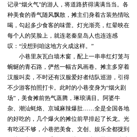
记录“烟火气”的游人，将道路挤得满满当当。各
种美食的香气随风飘散，摊主们身着古装热情吆
喝，勾起多少食客的味蕾。灯光渐亮，红晕映在
每个人的笑脸上，就连老秦皇岛人也连连感
叹：“没想到咱这地方火成这样。”
小巷里灰瓦白墙木窗，配上一串串红灯笼与
蜿蜒的青石路，俨然一幅古风画卷。摊主多穿着
汉服叫卖，不时还有汉服爱好者结队巡游，引得
不少游客拍照打卡。此时的小巷变身为“烟火剧
场”，美食摊前热气蒸腾，琳琅满目。阿婆牛
杂、潮汕蚝烙、京城麻辣爆肚……全是全国各地
的好吃的，几个爆火的摊位前早排起了长龙。光
有吃还不够，小巷把美食、文创、娱乐全都拢到