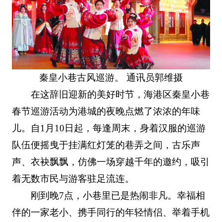
秦皇小巷古风巡游。 通讯员郭维摄
在这辞旧迎新的美好时节，海港区秦皇小巷
春节巡游活动为港城的夜晚点燃了浓浓的年味
儿。自1月10日起，每逢周末，身着汉服的巡游
队伍便摇曳于挂满红灯笼的巷弄之间，古乐声
声、衣袂飘飘，仿佛一场穿越千年的邀约，吸引
着无数市民与游客驻足流连。
刚到晚7点，小巷里已是热闹非凡。幸福相
伴的一家老小、携手同行的年轻情侣、举着手机