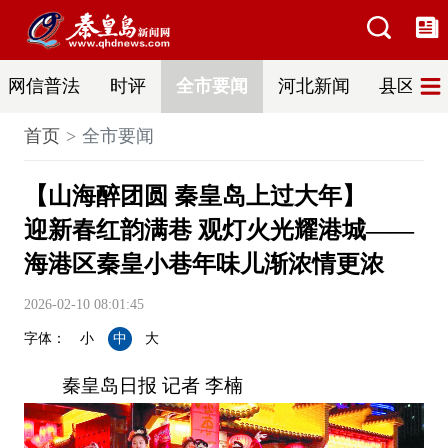
网信普法
时评
全市要闻
河北新闻
县区热
首页
全市要闻
【山海醉团圆 秦皇岛上过大年】
迎新春红韵满巷 观灯火光耀港城——
海港区秦皇小巷年味儿渐浓情更浓
2026-02-10 08:01:45
字体：
小
中
大
秦皇岛日报 记者 李楠