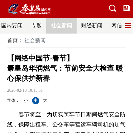
国内要闻
专题
社会新闻
财经新闻
网信普法
首页
社会新闻
【网络中国节·春节】
秦皇岛华润燃气：节前安全大检查 暖
心保供护新春
2026-02-10 10:15:51
字体：
小
中
大
春节将至，为切实筑牢节日期间燃气安全防
线，保障出租车、公交车等营运车辆司机的加气