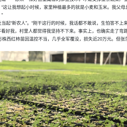
：“这让我想起小时候，家里种植最多的就是小麦和玉米。我父母
”
当起“新农人”。“刚干这行的时候，我话都不敢说，生怕答不上来
人不看好我，村里人都觉得我坚持不下来。事实上，也确实走了弯路
万株西红柿苗因温控不当，几乎全军覆没，损失近20万元。但