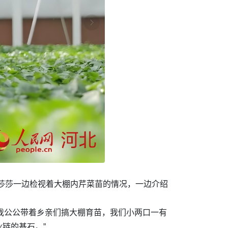
张莎莎一边检视着大棚内芹菜苗的情况，一边介绍
。
时我公公带着乡亲们搞大棚育苗，我们小两口一有
链的基石。”