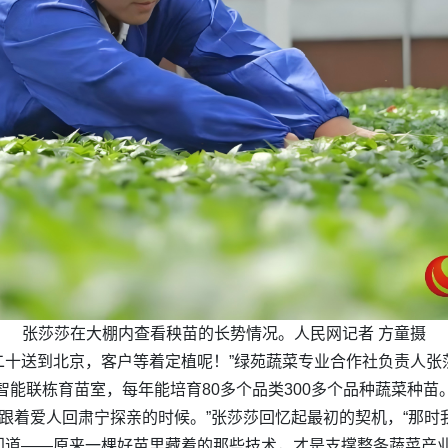
张莎莎在大棚内查看秧苗的长势情况。人民网记者 方童摄
月二十送到北京，客户等着定植呢！”绿苑蔬菜专业合作社负责人
个智能联栋育苗室，每年能培育80多个品类300多个品种蔬菜种苗
，我跟着爱人回肃宁探亲的时候。”张莎莎回忆起最初的契机，“那
门道——原来一棵好苗里藏着的那些技术，才是支撑整条蔬菜产业