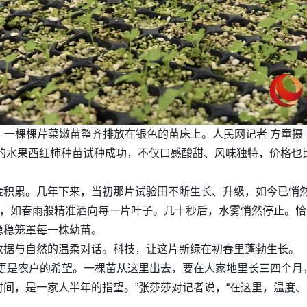
一棵棵芹菜嫩苗整齐排放在银色的苗床上。人民网记者 方童摄
育的水果西红柿种苗试种成功，不仅口感酸甜、风味独特，价格也
积累。几年下来，当初那片试验田不断生长、升级，如今已悄然
雾，如春雨般精准洒向每一片叶子。几十秒后，水雾悄然停止。
稳稳笼罩每一株幼苗。
数据与自然的温柔对话。科技，让这片新绿在初春里蓬勃生长。
，更是农户的希望。一棵苗从这里出去，要在人家地里长三四个月
间，是一家人半年的指望。”张莎莎对记者说，“在这里，温度、