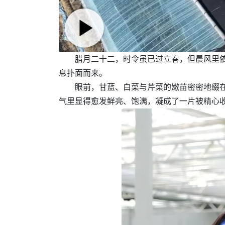
腊月二十二，时令虽已过立春，但晨风里
息扑面而来。
眼前，甘蓝、白菜与芹菜的嫩苗密密地缀
气里显得愈发鲜亮、饱满，凝成了一片被精心