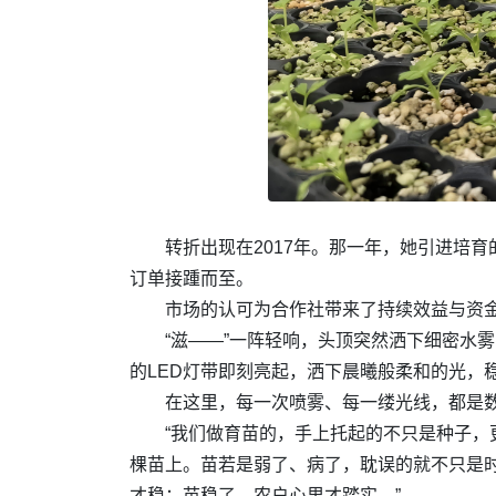
转折出现在2017年。那一年，她引进培
订单接踵而至。
市场的认可为合作社带来了持续效益与资金
“滋——”一阵轻响，头顶突然洒下细密水
的LED灯带即刻亮起，洒下晨曦般柔和的光，
在这里，每一次喷雾、每一缕光线，都是
“我们做育苗的，手上托起的不只是种子
棵苗上。苗若是弱了、病了，耽误的就不只是时
才稳；苗稳了，农户心里才踏实。”