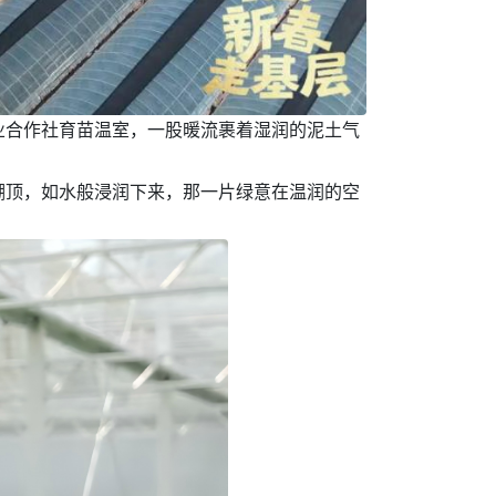
业合作社育苗温室，一股暖流裹着湿润的泥土气
棚顶，如水般浸润下来，那一片绿意在温润的空