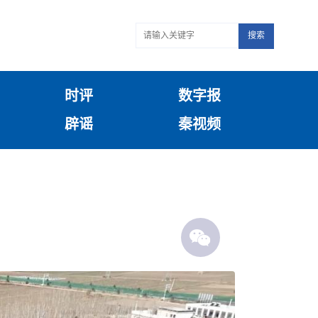
搜索
时评
数字报
辟谣
秦视频