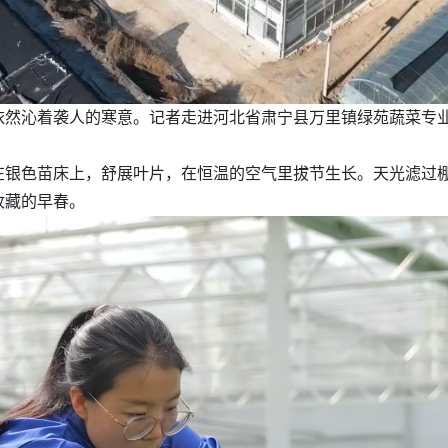
依然沁着袭人的寒意。记者走进河北省肃宁县万里镇绿苑蔬菜专
在银色苗床上，舒展叶片，在恒温的空气里拔节生长。天光滤过
收藏的早春。