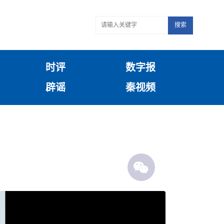
搜索
时评
数字报
辟谣
秦视频