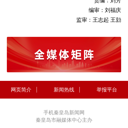
责编：刘芳
编审：刘福庆
监审：王志起 王勍
网页简介
新闻热线
举报平台
手机秦皇岛新闻网
秦皇岛市融媒体中心主办