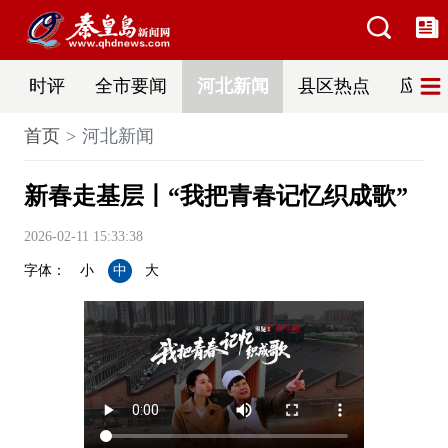
时评
全市要闻
河北新闻
县区热点
应急
首页
河北新闻
新春走基层丨“我把青春记忆织成歌”
2026-02-11 15:33:38
字体：
小
中
大