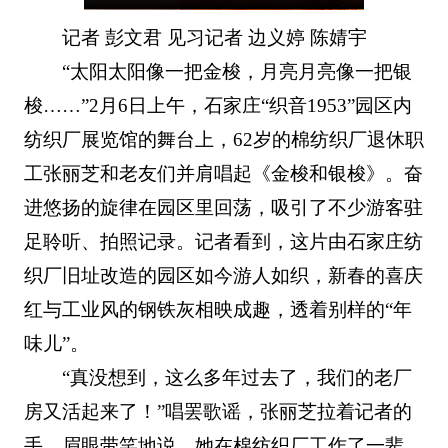
记者 彭文君 见习记者 边义婷 陈婧宇
“太阳太阳像一把金梭，月亮月亮像一把银
梭……”2月6日上午，石家庄“织音1953”园区内
纺织厂展览馆的舞台上，62岁的棉纺织厂退休职
工张丽芝和老友们并肩唱起《金梭和银梭》。奋
进悠扬的旋律在园区里回荡，吸引了不少游客驻
足聆听、拍照记录。记者看到，这片由石家庄纺
织厂旧址改造的园区如今游人如织，新春的喜庆
红与工业风的钢铁灰相映成趣，透着别样的“年
味儿”。
“真没想到，这么多年过去了，我们的老厂
房又活起来了！”唱罢歌谣，张丽芝拉着记者的
手，眉眼带笑地说。她在棉纺织厂工作了一辈