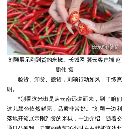
刘颖展示刚到货的米椒。长城网·冀云客户端 赵
鹏伟 摄
验货、卸货、搬货，刘颖行动如风，干练爽
朗。
“别看这米椒是从云南远道而来，到了咱们
这儿颜色依然鲜亮，品质非常好。”刘颖一边利
落地开箱展示刚到货的米椒，一边介绍，随着交
通日益便利，云南的蔬菜36小时左右就能直达北