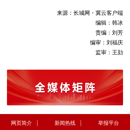
来源：长城网・冀云客户端
编辑：韩冰
责编：刘芳
编审：刘福庆
监审：王勍
网页简介
新闻热线
举报平台