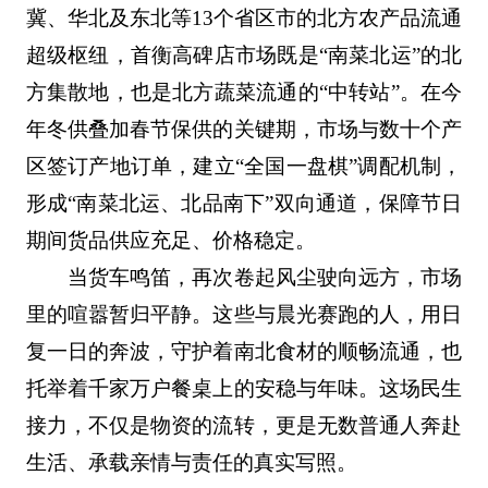
冀、华北及东北等13个省区市的北方农产品流通
超级枢纽，首衡高碑店市场既是“南菜北运”的北
方集散地，也是北方蔬菜流通的“中转站”。在今
年冬供叠加春节保供的关键期，市场与数十个产
区签订产地订单，建立“全国一盘棋”调配机制，
形成“南菜北运、北品南下”双向通道，保障节日
期间货品供应充足、价格稳定。
当货车鸣笛，再次卷起风尘驶向远方，市场
里的喧嚣暂归平静。这些与晨光赛跑的人，用日
复一日的奔波，守护着南北食材的顺畅流通，也
托举着千家万户餐桌上的安稳与年味。这场民生
接力，不仅是物资的流转，更是无数普通人奔赴
生活、承载亲情与责任的真实写照。