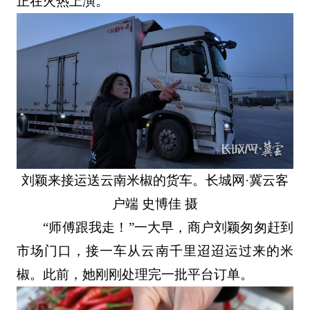
正在火热上演。
刘颖来接运送云南米椒的货车。长城网·冀云客
户端 史博佳 摄
“师傅跟我走！”一大早，商户刘颖匆匆赶到
市场门口，接一车从云南千里迢迢运过来的米
椒。此前，她刚刚处理完一批平台订单。