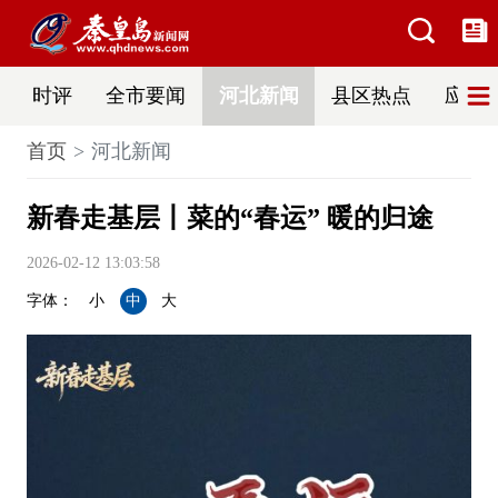
时评
全市要闻
河北新闻
县区热点
应急
首页
河北新闻
新春走基层丨菜的“春运” 暖的归途
2026-02-12 13:03:58
字体：
小
中
大