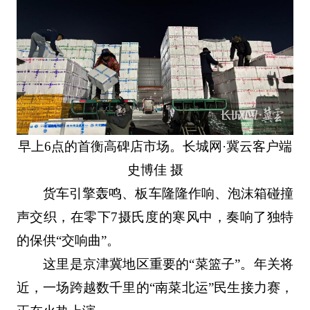
早上6点的首衡高碑店市场。长城网·冀云客户端
史博佳 摄
货车引擎轰鸣、板车隆隆作响、泡沫箱碰撞
声交织，在零下7摄氏度的寒风中，奏响了独特
的保供“交响曲”。
这里是京津冀地区重要的“菜篮子”。年关将
近，一场跨越数千里的“南菜北运”民生接力赛，