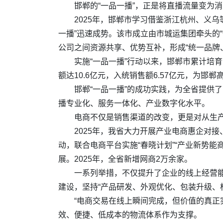
邯郸的“一品一播”，正是将直播流量变为
2025年，邯郸市学习借鉴浙江杭州、义
一播”迅速成势。该市成立由市城运集团牵头的
公司之间资源共享、优势互补，形成“统一品牌
实施“一品一播”行动以来，邯郸市累计培育优
额达10.6亿元，入统销售额6.57亿元，为邯
邯郸“一品一播”的成功实践，为全省提供
播专业化、服务一体化、产业数字化水平。
电商不仅是销售渠道的改变，更是对从生
2025年，我省大力开展产业电商惠企对
动，联合电商平台实施“春晓计划”“产业新势
展。2025年，全省新增网商2万余家。
一系列举措，不仅提升了企业的线上经营能
建设，坚持“产品研发、外观优化、包装升级、
“电商交易在线上瞬间完成，但价值的真正
效、便捷、低成本的物流体系作为支撑。