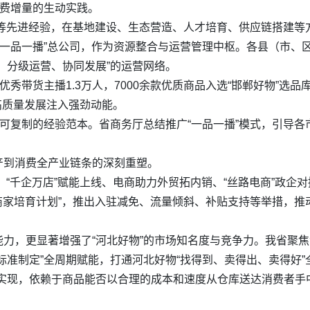
消费增量的生动实践。
乌等先进经验，在基地建设、生态营造、人才培育、供应链搭建等
“一品一播”总公司，作为资源整合与运营管理中枢。各县（市、区
、分级运营、协同发展”的运营网络。
秀带货主播1.3万人，7000余款优质商品入选“邯郸好物”选品库
郸高质量发展注入强劲动能。
了可复制的经验范本。省商务厅总结推广“一品一播”模式，引导
产到消费全产业链条的深刻重塑。
接、“千企万店”赋能上线、电商助力外贸拓内销、“丝路电商”政
能商家培育计划”，推出入驻减免、流量倾斜、补贴支持等举措，
力，更显著增强了“河北好物”的市场知名度与竞争力。我省聚
标准制定”全周期赋能，打通河北好物“找得到、卖得出、卖得好
实现，依赖于商品能否以合理的成本和速度从仓库送达消费者手