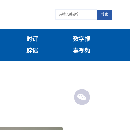
搜索
时评
数字报
辟谣
秦视频