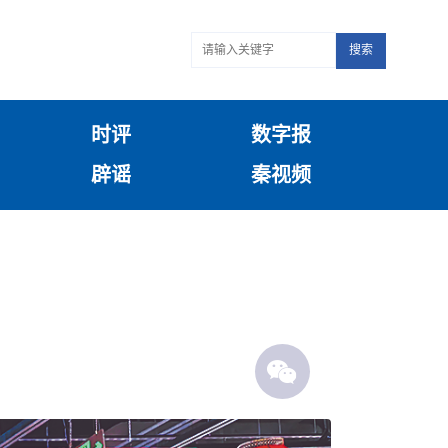
搜索
时评
数字报
辟谣
秦视频