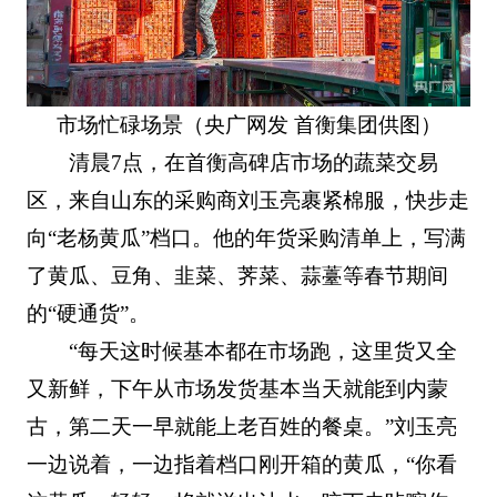
市场忙碌场景（央广网发 首衡集团供图）
清晨7点，在首衡高碑店市场的蔬菜交易
区，来自山东的采购商刘玉亮裹紧棉服，快步走
向“老杨黄瓜”档口。他的年货采购清单上，写满
了黄瓜、豆角、韭菜、荠菜、蒜薹等春节期间
的“硬通货”。
“每天这时候基本都在市场跑，这里货又全
又新鲜，下午从市场发货基本当天就能到内蒙
古，第二天一早就能上老百姓的餐桌。”刘玉亮
一边说着，一边指着档口刚开箱的黄瓜，“你看