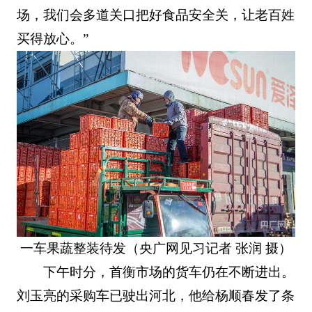
场，我们会多道关口把好食品安全关，让老百姓
买得放心。”
一车果蔬整装待发（央广网见习记者 张润 摄）
下午时分，首衡市场的货车仍在不断进出。
刘玉亮的采购车已驶出河北，他给杨顺春发了条