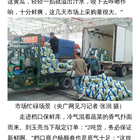
这黄瓜，轻轻一掐就溢出汁水，咬下去咔嚓作
响，十分鲜爽，这几天市场上采购量很大。”
市场忙碌场景（央广网见习记者 张润 摄）
走进档口保鲜库，冷气混着蔬菜的香气扑面
而来。刘玉亮当下敲定订单：“2吨货，务必保证
新鲜啊。”档口商户杨顺春也是底气十足：“这放